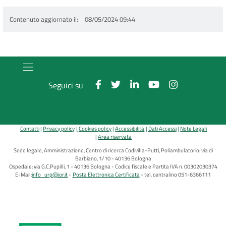
Contenuto aggiornato il
08/05/2024 09:44
Seguici su
Contatti
Privacy policy
Cookies policy
Accessibilità
Dati Accessi
Note Legali
Area riservata
Sede legale, Amministrazione, Centro di ricerca Codivilla-Putti, Poliambulatorio: via di
Barbiano, 1/10 - 40136 Bologna
Ospedale: via G.C.Pupilli, 1 - 40136 Bologna - Codice fiscale e Partita IVA n. 00302030374
E-Mail:
info_urp@ior.it
Posta Elettronica Certificata
tel. centralino 051-6366111