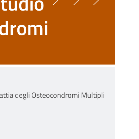
tudio
ndromi
ia degli Osteocondromi Multipli