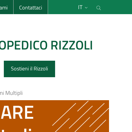
li
Cerca nel s
IT
sami
Contattaci
OPEDICO RIZZOLI
Sostieni il Rizzoli
 Multipli
RARE