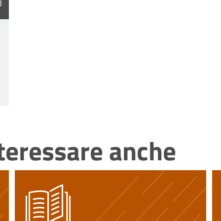
O
nteressare anche