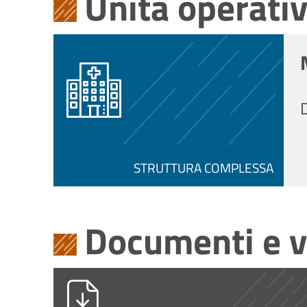
Unità operati
D
STRUTTURA COMPLESSA
Documenti e v
PG0002403_2021_SUPER.pdf