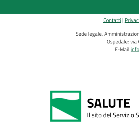
Contatti
Privac
Sede legale, Amministrazione
Ospedale: via 
E-Mail:
inf