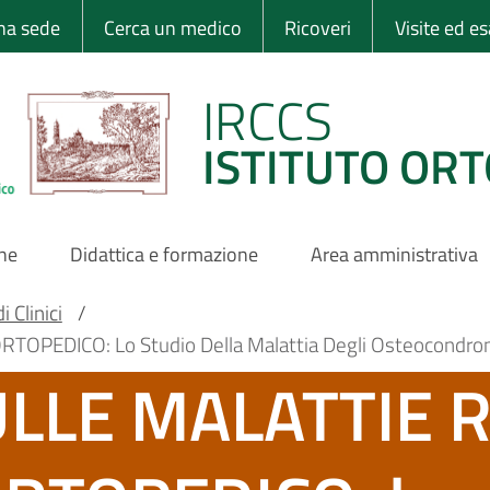
 Ortopedico Rizzo
una sede
Cerca un medico
Ricoveri
Visite ed e
IRCCS
ISTITUTO ORT
one
Didattica e formazione
Area amministrativa
 Clinici
/
PEDICO: Lo Studio Della Malattia Degli Osteocondromi
ULLE MALATTIE 