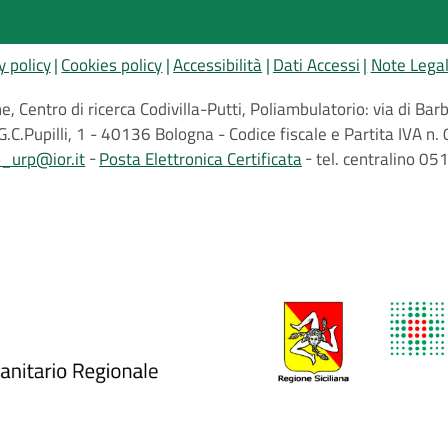
y policy
Cookies policy
Accessibilità
Dati Accessi
Note Legal
, Centro di ricerca Codivilla-Putti, Poliambulatorio: via di B
G.C.Pupilli, 1 - 40136 Bologna - Codice fiscale e Partita IVA
o_urp@ior.it
Posta Elettronica Certificata
tel. centralino 0