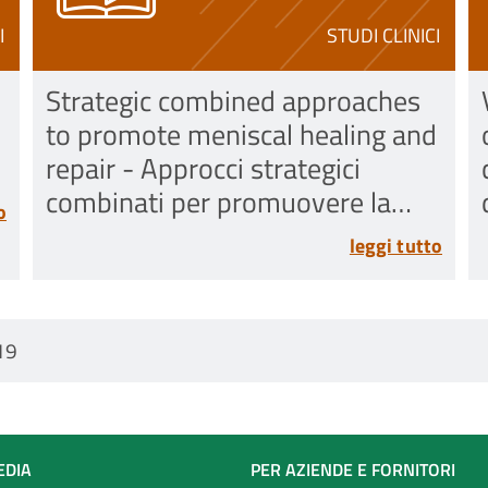
I
STUDI CLINICI
Strategic combined approaches
to promote meniscal healing and
repair - Approcci strategici
combinati per promuovere la
o
guarigione e la riparazione del
leggi tutto
menisco
19
EDIA
PER AZIENDE E FORNITORI