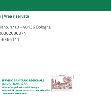
i
Area riservata
arbiano, 1/10 - 40136 Bologna
 n. 00302030374
51-6366111