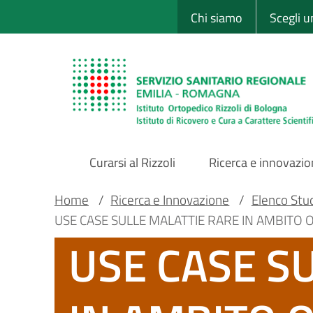
Sito Web Istituto
Salta
Chi siamo
Scegli 
al
contenuto
principale
Curarsi al Rizzoli
Ricerca e innovazi
Main
Briciole
Main container
Home
/
Ricerca e Innovazione
/
Elenco Studi
USE CASE SULLE MALATTIE RARE IN AMBITO ORTO
Navigation
di
USE CASE S
pane