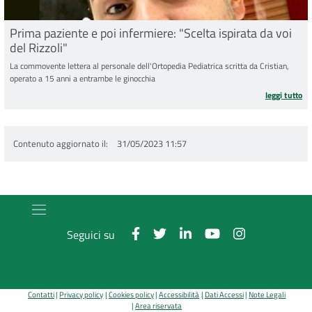
Prima paziente e poi infermiere: "Scelta ispirata da voi
del Rizzoli"
La commovente lettera al personale dell'Ortopedia Pediatrica scritta da Cristian,
operato a 15 anni a entrambe le ginocchia
pr
leggi tutto
Contenuto aggiornato il
31/05/2023 11:57
Seguici su
Contatti
Privacy policy
Cookies policy
Accessibilità
Dati Accessi
Note Legali
Area riservata