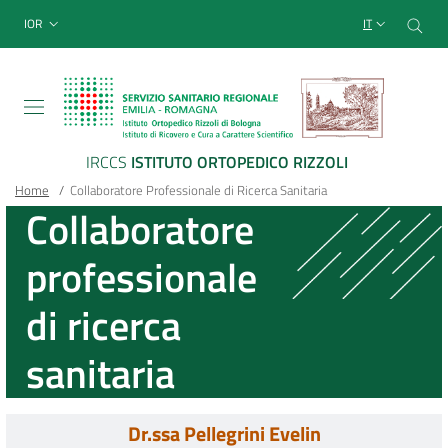
Sito Web Istituto Ortopedico
Salta
Cer
menu top-bar
IOR
IT
al
contenuto
principale
IRCCS
ISTITUTO ORTOPEDICO RIZZOLI
Briciole
Main container
Home
/
Collaboratore Professionale di Ricerca Sanitaria
Collaboratore
di
professionale
pane
di ricerca
sanitaria
Dr.ssa Pellegrini Evelin