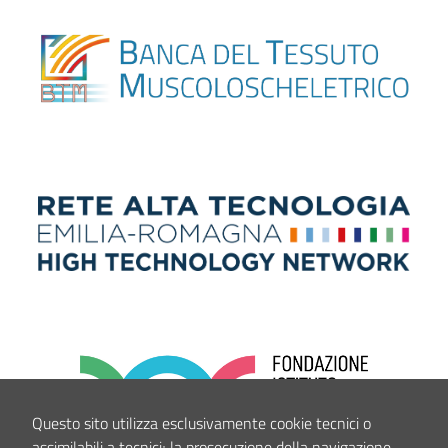
Questo sito utilizza esclusivamente cookie tecnici o
assimilabili a tecnici; la prosecuzione della navigazione