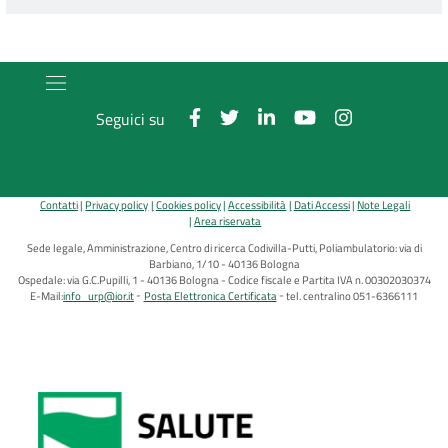
Seguici su
Contatti
Privacy policy
Cookies policy
Accessibilità
Dati Accessi
Note Legali
Area riservata
Sede legale, Amministrazione, Centro di ricerca Codivilla-Putti, Poliambulatorio: via di
Barbiano, 1/10 - 40136 Bologna
Ospedale: via G.C.Pupilli, 1 - 40136 Bologna - Codice fiscale e Partita IVA n. 00302030374
E-Mail:
info_urp@ior.it
Posta Elettronica Certificata
tel. centralino 051-6366111