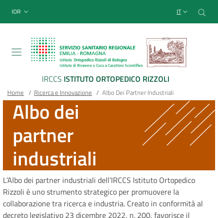
Sito Web Istituto Ortopedico
Salta
Cer
menu top-bar
IOR
IT
al
contenuto
principale
IRCCS
ISTITUTO ORTOPEDICO RIZZOLI
Briciole
Main container
Home
/
Ricerca e Innovazione
/
Albo Dei Partner Industriali
Albo dei
di
partner
pane
industriali
L’Albo dei partner industriali dell’IRCCS Istituto Ortopedico
Rizzoli è uno strumento strategico per promuovere la
collaborazione tra ricerca e industria. Creato in conformità al
decreto legislativo 23 dicembre 2022, n. 200, favorisce il