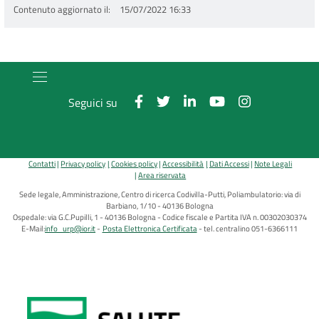
Contenuto aggiornato il
15/07/2022 16:33
Seguici su
Contatti
Privacy policy
Cookies policy
Accessibilità
Dati Accessi
Note Legali
Area riservata
Sede legale, Amministrazione, Centro di ricerca Codivilla-Putti, Poliambulatorio: via di
Barbiano, 1/10 - 40136 Bologna
Ospedale: via G.C.Pupilli, 1 - 40136 Bologna - Codice fiscale e Partita IVA n. 00302030374
E-Mail:
info_urp@ior.it
Posta Elettronica Certificata
tel. centralino 051-6366111