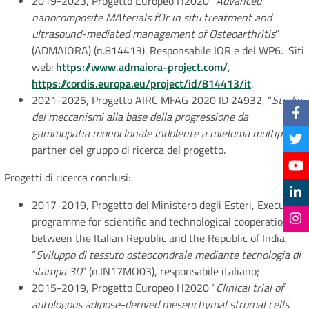
2019-2023, Progetto Europeo H2020 “
Advanced
nanocomposite MAterials fOr in situ treatment and
ultrasound-mediated management of Osteoarthritis
”
(ADMAIORA) (n.814413). Responsabile IOR e del WP6. Siti
web:
https://www.admaiora-project.com/
,
https://cordis.europa.eu/project/id/814413/it
.
2021-2025, Progetto AIRC MFAG 2020 ID 24932, “
Studio
dei meccanismi alla base della progressione da
gammopatia monoclonale indolente a mieloma multiplo
”,
partner del gruppo di ricerca del progetto.
Progetti di ricerca conclusi:
2017-2019, Progetto del Ministero degli Esteri, Executive
programme for scientific and technological cooperation
between the Italian Republic and the Republic of India,
“
Sviluppo di tessuto osteocondrale mediante tecnologia di
stampa 3D
” (n.IN17MO03), responsabile italiano;
2015-2019, Progetto Europeo H2020 “
Clinical trial of
autologous adipose-derived mesenchymal stromal cells