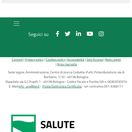
Seguici su
Contatti
Privacy policy
Cookies policy
Accessibilità
Dati Accessi
Note Legali
Area riservata
Sede legale, Amministrazione, Centro di ricerca Codivilla-Putti, Poliambulatorio: via di
Barbiano, 1/10 - 40136 Bologna
Ospedale: via G.C.Pupilli, 1 - 40136 Bologna - Codice fiscale e Partita IVA n. 00302030374
E-Mail:
info_urp@ior.it
Posta Elettronica Certificata
tel. centralino 051-6366111