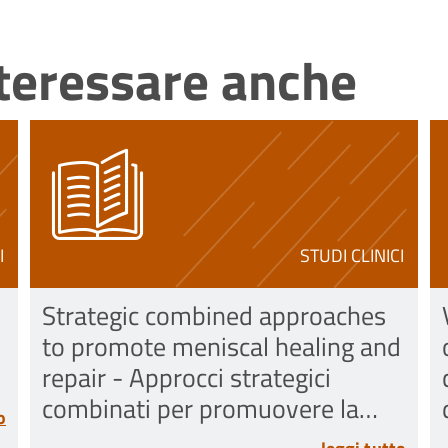
nteressare anche
I
STUDI CLINICI
Strategic combined approaches
to promote meniscal healing and
repair - Approcci strategici
combinati per promuovere la
o
guarigione e la riparazione del