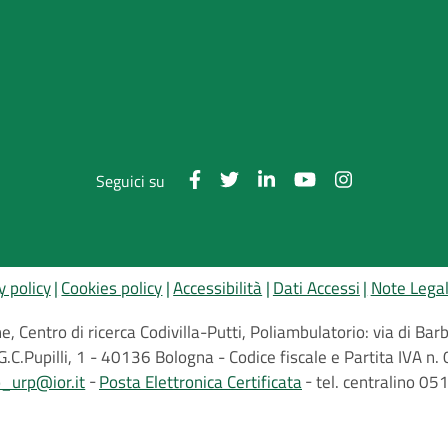
Seguici su
y policy
Cookies policy
Accessibilità
Dati Accessi
Note Legal
, Centro di ricerca Codivilla-Putti, Poliambulatorio: via di B
G.C.Pupilli, 1 - 40136 Bologna - Codice fiscale e Partita IVA
o_urp@ior.it
Posta Elettronica Certificata
tel. centralino 0