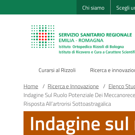
Sito Web Istituto
Salta
Chi siamo
Scegli 
al
contenuto
principale
Curarsi al Rizzoli
Ricerca e innovazi
Main
Briciole
Main container
Home
/
Ricerca e Innovazione
/
Elenco Studi
Indagine Sul Ruolo Potenziale Dei Meccanorecett
Navigation
di
Risposta All’artrorisi Sottoastragalica
Indagine sul 
pane