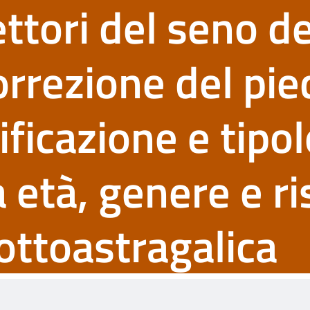
tori del seno de
orrezione del pie
ificazione e tipo
a età, genere e r
 sottoastragalica