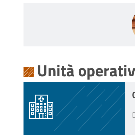
Unità operati
D