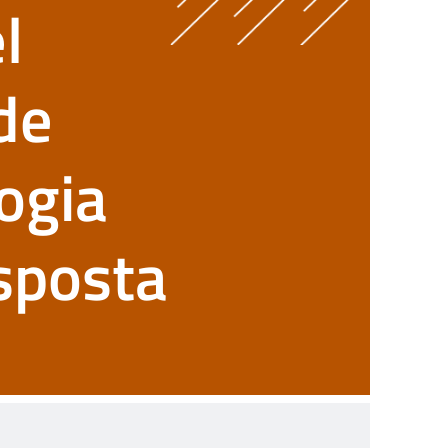
l
de
logia
isposta