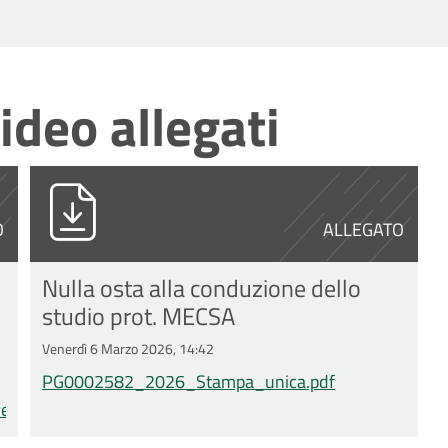
ideo allegati
ati_ceavec_v.1.0.pdf
PG0002582_2026_Stampa_unica.pdf
O
ALLEGATO
Nulla osta alla conduzione dello
studio prot. MECSA
Venerdì 6 Marzo 2026, 14:42
PG0002582_2026_Stampa_unica.pdf
c_v.1.0.pdf