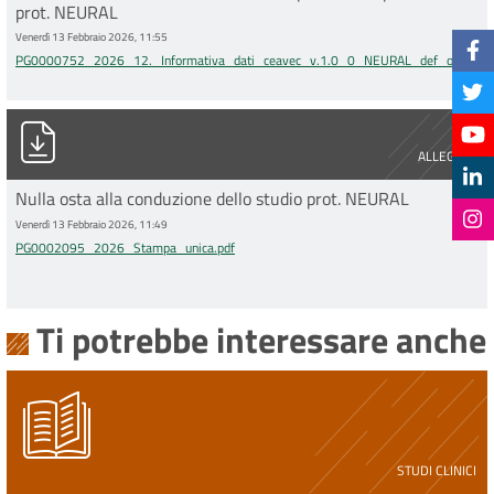
prot. NEURAL
Venerdì 13 Febbraio 2026, 11:55
PG0000752_2026_12._Informativa_dati_ceavec_v.1.0_0_NEURAL_def_odt_conve
PG0002095_2026_Stampa_unica.pdf
ALLEGATO
Nulla osta alla conduzione dello studio prot. NEURAL
Venerdì 13 Febbraio 2026, 11:49
PG0002095_2026_Stampa_unica.pdf
Ti potrebbe interessare anche
STUDI CLINICI