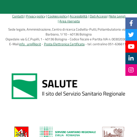
Contatti
Privacy policy
Cookies policy
Accessibilità
Dati Accessi
Note Legali
Area riservata
Sede legale, Amministrazione, Centro di ricerca Codivilla-Putti, Poliambulatorio: via di
Barbiano, 1/10 - 40136 Bologna
Ospedale: via G.C.Pupilli, 1 - 40136 Bologna - Codice fiscale e Partita IVA n. 00302030374
E-Mail:
info_urp@ior.it
Posta Elettronica Certificata
tel. centralino 051-6366111