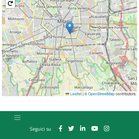
Leaflet
|
©
OpenStreetMap
contributors
Seguici su