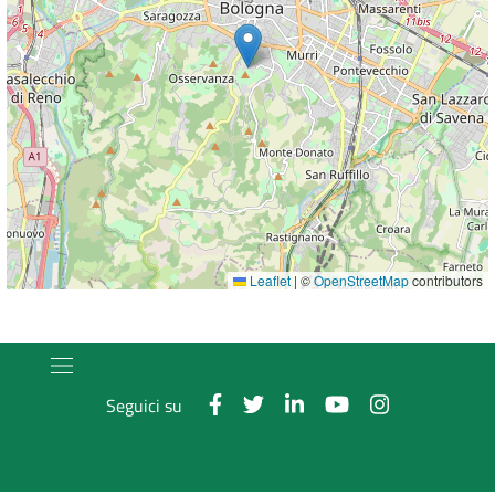
Leaflet
|
©
OpenStreetMap
contributors
Seguici su