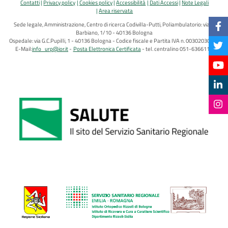
Contatti
Privacy policy
Cookies policy
Accessibilità
Dati Accessi
Note Legali
Area riservata
Sede legale, Amministrazione, Centro di ricerca Codivilla-Putti, Poliambulatorio: via di
Barbiano, 1/10 - 40136 Bologna
Ospedale: via G.C.Pupilli, 1 - 40136 Bologna - Codice fiscale e Partita IVA n. 00302030374
E-Mail:
info_urp@ior.it
Posta Elettronica Certificata
tel. centralino 051-6366111