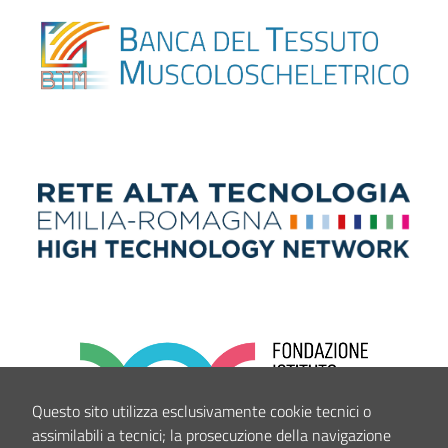
Questo sito utilizza esclusivamente cookie tecnici o
assimilabili a tecnici; la prosecuzione della navigazione