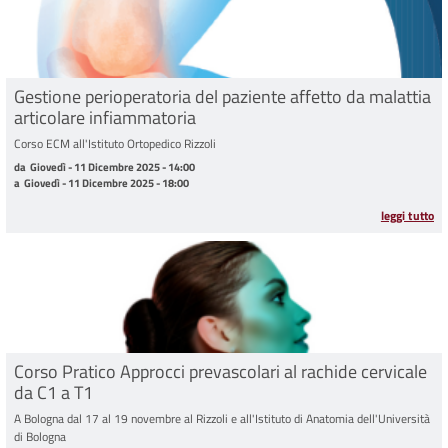
Gestione perioperatoria del paziente affetto da malattia
articolare infiammatoria
Corso ECM all'Istituto Ortopedico Rizzoli
da Giovedì - 11 Dicembre 2025 - 14:00 a Giovedì - 11 Dicembre 2025 - 18:00
da
Giovedì - 11 Dicembre 2025 - 14:00
a
Giovedì - 11 Dicembre 2025 - 18:00
leggi tutto
Corso Pratico Approcci prevascolari al rachide cervicale
da C1 a T1
A Bologna dal 17 al 19 novembre al Rizzoli e all'Istituto di Anatomia dell'Università
di Bologna