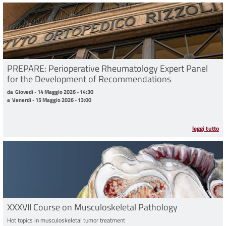
PREPARE: Perioperative Rheumatology Expert Panel
for the Development of Recommendations
da Giovedì - 14 Maggio 2026 - 14:30 a Venerdì - 15 Maggio 2026 - 13:00
da
Giovedì - 14 Maggio 2026 - 14:30
a
Venerdì - 15 Maggio 2026 - 13:00
leggi tutto
XXXVII Course on Musculoskeletal Pathology
Hot topics in musculoskeletal tumor treatment