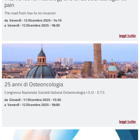
pain
The road from low to no invasion
da Venerdì - 12 Dicembre 2025 - 14:15 a Venerdì - 12 Dicembre 2025 - 18:30
da
Venerdì - 12 Dicembre 2025 - 14:15
a
Venerdì - 12 Dicembre 2025 - 18:30
leggi tutto
25 anni di Osteoncologia
Congresso Nazionale Società Italiana Osteoncologia I.S.O - E.T.S
da Giovedì - 11 Dicembre 2025 - 15:30 a Venerdì - 12 Dicembre 2025 - 18:00
da
Giovedì - 11 Dicembre 2025 - 15:30
a
Venerdì - 12 Dicembre 2025 - 18:00
leggi tutto