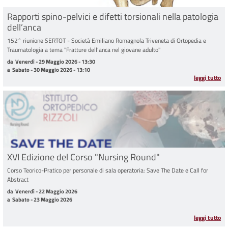
Rapporti spino-pelvici e difetti torsionali nella patologia
dell’anca
152° riunione SERTOT - Società Emiliano Romagnola Triveneta di Ortopedia e
Traumatologia a tema "Fratture dell’anca nel giovane adulto"
da Venerdì - 29 Maggio 2026 - 13:30 a Sabato - 30 Maggio 2026 - 13:10
da
Venerdì - 29 Maggio 2026 - 13:30
a
Sabato - 30 Maggio 2026 - 13:10
leggi tutto
XVI Edizione del Corso "Nursing Round"
Corso Teorico-Pratico per personale di sala operatoria: Save The Date e Call for
Abstract
da Venerdì - 22 Maggio 2026 a Sabato - 23 Maggio 2026
da
Venerdì - 22 Maggio 2026
a
Sabato - 23 Maggio 2026
leggi tutto