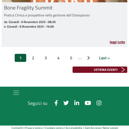
Bone Fragility Summit
Pratica Clinica e prospettive nella gestione dell’Osteoporosi
da Giovedì - 6 Novembre 2025 - 08:30 a Giovedì - 6 Novembre 2025 - 16:00
da
Giovedì - 6 Novembre 2025 - 08:30
a
Giovedì - 6 Novembre 2025 - 16:00
leggi tutto
Paginazione
…
1
2
3
4
5
Last »
Pagina successiva
Pagina
Page
Page
Page
Page
Ultima
attuale
pagina
VETRINA EVENTI
Seguici su
Contatti
Privacy policy
Cookies policy
Accessibilità
Dati Accessi
Note Legali