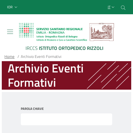
Sito Web Istituto Ortopedico
Salta
Cer
menu top-bar
IOR
IT
al
contenuto
principale
IRCCS
ISTITUTO ORTOPEDICO RIZZOLI
Briciole
Main container
Home
/
Archivio Eventi Formativi
Archivio Eventi
di
Formativi
pane
PAROLA CHIAVE