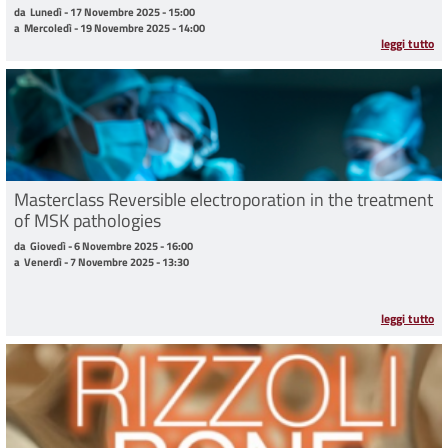
da Lunedì - 17 Novembre 2025 - 15:00 a Mercoledì - 19 Novembre 2025 - 14:00
da
Lunedì - 17 Novembre 2025 - 15:00
a
Mercoledì - 19 Novembre 2025 - 14:00
leggi tutto
Masterclass Reversible electroporation in the treatment
of MSK pathologies
da Giovedì - 6 Novembre 2025 - 16:00 a Venerdì - 7 Novembre 2025 - 13:30
da
Giovedì - 6 Novembre 2025 - 16:00
a
Venerdì - 7 Novembre 2025 - 13:30
leggi tutto