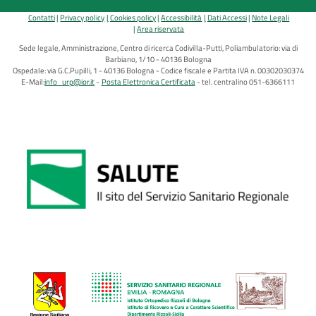
Contatti
Privacy policy
Cookies policy
Accessibilità
Dati Accessi
Note Legali
Area riservata
Sede legale, Amministrazione, Centro di ricerca Codivilla-Putti, Poliambulatorio: via di
Barbiano, 1/10 - 40136 Bologna
Ospedale: via G.C.Pupilli, 1 - 40136 Bologna - Codice fiscale e Partita IVA n. 00302030374
E-Mail:
info_urp@ior.it
Posta Elettronica Certificata
tel. centralino 051-6366111