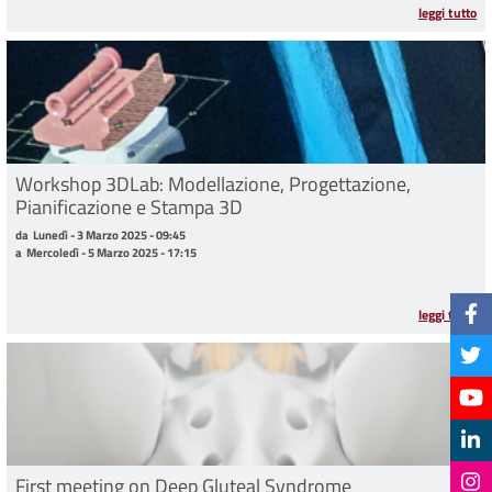
leggi tutto
Workshop 3DLab: Modellazione, Progettazione,
Pianificazione e Stampa 3D
da Lunedì - 3 Marzo 2025 - 09:45 a Mercoledì - 5 Marzo 2025 - 17:15
da
Lunedì - 3 Marzo 2025 - 09:45
a
Mercoledì - 5 Marzo 2025 - 17:15
leggi tutto
First meeting on Deep Gluteal Syndrome