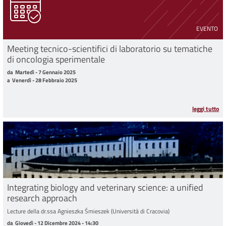
EVENTO
Meeting tecnico-scientifici di laboratorio su tematiche
di oncologia sperimentale
da Martedì - 7 Gennaio 2025 a Venerdì - 28 Febbraio 2025
da
Martedì - 7 Gennaio 2025
a
Venerdì - 28 Febbraio 2025
leggi tutto
Integrating biology and veterinary science: a unified
research approach
Lecture della dr.ssa Agnieszka Śmieszek (Università di Cracovia)
da Giovedì - 12 Dicembre 2024 - 14:30 a Giovedì - 12 Dicembre 2024 - 16:30
da
Giovedì - 12 Dicembre 2024 - 14:30