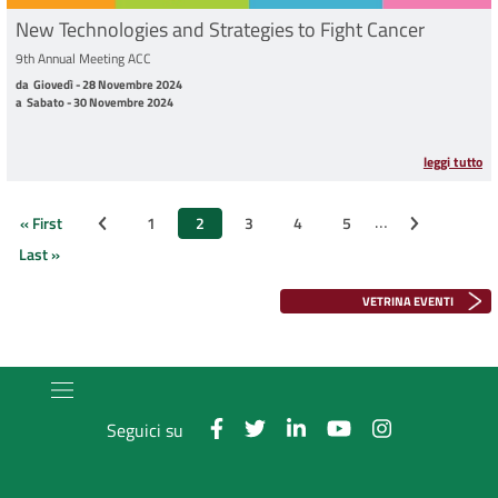
New Technologies and Strategies to Fight Cancer
9th Annual Meeting ACC
da Giovedì - 28 Novembre 2024 a Sabato - 30 Novembre 2024
da
Giovedì - 28 Novembre 2024
a
Sabato - 30 Novembre 2024
leggi tutto
Paginazione
…
« First
1
2
3
4
5
Pagina precedente
Pagina succe
Prima
Page
Pagina
Page
Page
Page
pagina
attuale
Last »
Ultima
pagina
VETRINA EVENTI
Seguici su