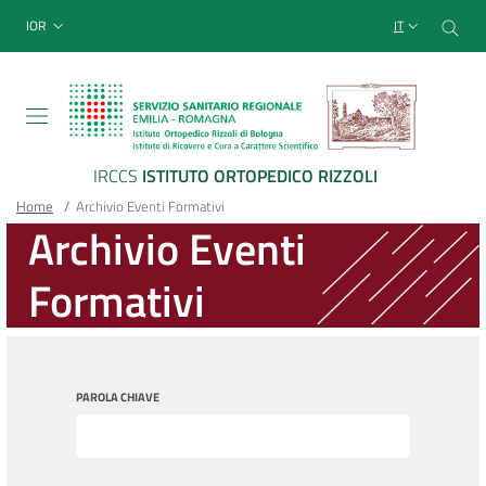
Sito Web Istituto Ortopedico
Salta
Cer
menu top-bar
IOR
IT
al
contenuto
principale
IRCCS
ISTITUTO ORTOPEDICO RIZZOLI
Briciole
Main container
Home
/
Archivio Eventi Formativi
Archivio Eventi
di
Formativi
pane
PAROLA CHIAVE