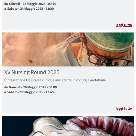
da Giovedì - 22 Maggio 2025 - 09:30 a Sabato - 24 Maggio 2025 - 13:30
da
Giovedì - 22 Maggio 2025 - 09:30
a
Sabato - 24 Maggio 2025 - 13:30
leggi tutto
XV Nursing Round 2025
L’integrazione tra ricerca clinica e assistenza in chirurgia vertebrale
da Venerdì - 16 Maggio 2025 - 08:00 a Sabato - 17 Maggio 2025 - 12:45
da
Venerdì - 16 Maggio 2025 - 08:00
a
Sabato - 17 Maggio 2025 - 12:45
leggi tutto