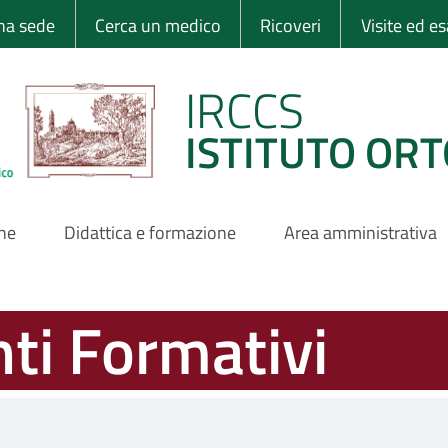
 Ortopedico Rizzo
una sede
Cerca un medico
Ricoveri
Visite ed e
IRCCS
ISTITUTO ORT
one
Didattica e formazione
Area amministrativa
nti Formativi