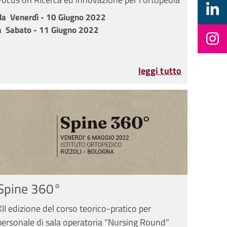
da Venerdì - 10 Giugno 2022 a Sabato - 11 Giugno 2022
da
Venerdì - 10 Giugno 2022
a
Sabato - 11 Giugno 2022
leggi tutto
Spine 360°
XII edizione del corso teorico-pratico per
personale di sala operatoria "Nursing Round"