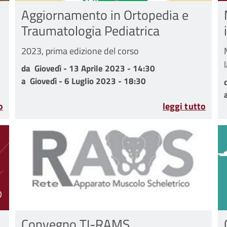
Aggiornamento in Ortopedia e
Traumatologia Pediatrica
2023, prima edizione del corso
da Giovedì - 13 Aprile 2023 - 14:30 a Giovedì - 6 Lugli
da
Giovedì - 13 Aprile 2023 - 14:30
a
Giovedì - 6 Luglio 2023 - 18:30
rile 2023
o
leggi tutto
O
Convegno TI-RAMS