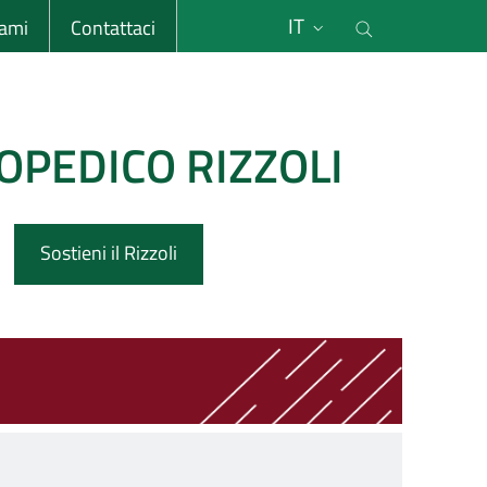
li
Cerca nel s
IT
sami
Contattaci
OPEDICO RIZZOLI
Sostieni il Rizzoli