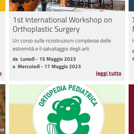
1st International Workshop on
Orthoplastic Surgery
Un corso sulle ricostruzioni complesse delle
estremità e il salvataggio degli arti
gio 2023
da Lunedì - 15 Maggio 2023 a Mercoledì - 17 Maggio 
da
Lunedì - 15 Maggio 2023
a
Mercoledì - 17 Maggio 2023
o
leggi tutto