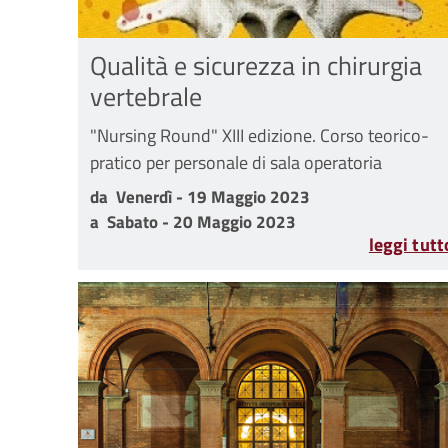
Qualità e sicurezza in chirurgia
vertebrale
"Nursing Round" XIII edizione. Corso teorico-
pratico per personale di sala operatoria
da Venerdì - 19 Maggio 2023 a Sabato - 20 Mag
da
Venerdì - 19 Maggio 2023
a
Sabato - 20 Maggio 2023
leggi tutt