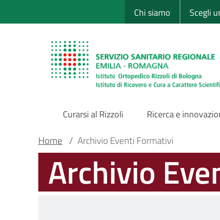
Sito Web Istituto
Salta
Chi siamo
Scegli 
al
contenuto
principale
Curarsi al Rizzoli
Ricerca e innovazi
Main
Briciole
Main container
Home
/
Archivio Eventi Formativi
Archivio Eve
Navigation
di
pane