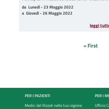
da Lunedì - 23 Maggio 2022 a Giovedì - 26 Mag
da
Lunedì - 23 Maggio 2022
a
Giovedì - 26 Maggio 2022
leggi tutt
« First
Prima
pagina
Footer
PER I PAZIENTI
PER I M
Medici del Rizzoli nella tua regione
Ufficio 