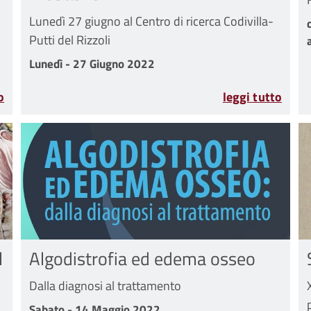
Lunedì 27 giugno al Centro di ricerca Codivilla-
Putti del Rizzoli
re 2022
Lunedì - 27 Giugno 2022
Lunedì - 27 Giugno 2022
o
leggi tutto
l
Algodistrofia ed edema osseo
Dalla diagnosi al trattamento
Sabato - 14 Maggio 2022
Sabato - 14 Maggio 2022