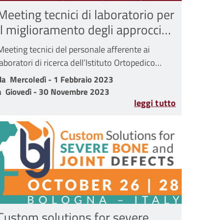
Meeting tecnici di laboratorio per
il miglioramento degli approcci
sperimentali
Meeting tecnici del personale afferente ai
laboratori di ricerca dell’Istituto Ortopedico
o 2023 - 18:30
Rizzoli su tematiche inerenti all'oncologia
da Mercoledì - 1 Febbraio 2023 a Giovedì - 30 Novembre 202
da
Mercoledì - 1 Febbraio 2023
muscoloscheletrica
a
Giovedì - 30 Novembre 2023
leggi tutto
Custom solutions for severe