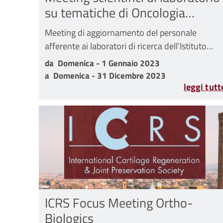
su tematiche di Oncologia
Muscoloscheletrica
Meeting di aggiornamento del personale
afferente ai laboratori di ricerca dell’Istituto
Ortopedico Rizzoli su tematiche inerenti
da Domenica - 1 Gennaio 2023 a Domenica - 31
da
Domenica - 1 Gennaio 2023
all'oncologia muscoloscheletrica
a
Domenica - 31 Dicembre 2023
leggi tutt
ICRS Focus Meeting Ortho-
Biologics