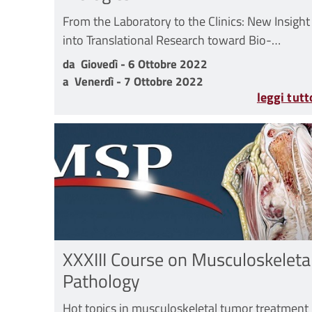
From the Laboratory to the Clinics: New Insight
into Translational Research toward Bio-
Orthopaedics
da Giovedì - 6 Ottobre 2022 a Venerdì - 7 Ottob
da
Giovedì - 6 Ottobre 2022
a
Venerdì - 7 Ottobre 2022
leggi tutt
XXXIII Course on Musculoskeleta
Pathology
Hot topics in musculoskeletal tumor treatment