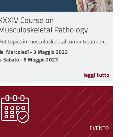
XXXIV Course on
Musculoskeletal Pathology
Hot topics in musculoskeletal tumor treatment
da Mercoledì - 3 Maggio 2023 a Sabato - 6 Maggio 2023
da
Mercoledì - 3 Maggio 2023
a
Sabato - 6 Maggio 2023
2023
leggi tutto
EVENTO