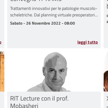
Trattamenti innovativi per le patologie muscolo-
scheletriche. Dal planning virtuale preoperatorio
alla medicina rigenerativa
Sabato - 26 Novembre 2022 - 08:00
Sabato - 26 Novembre 2022 - 08:00
 Dicembre 2023
o
leggi tutto
RIT Lecture con il prof.
Mobasheri