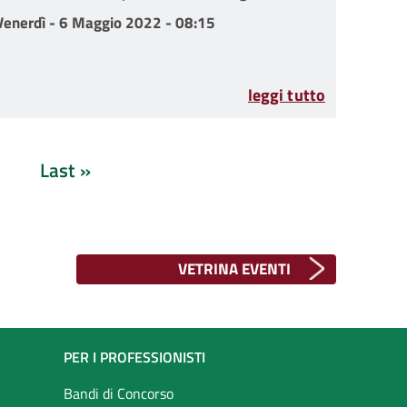
Venerdì - 6 Maggio 2022 - 08:15
Venerdì - 6 Maggio 2022 - 08:15
leggi tutto
Last »
agina successiva
Ultima
pagina
VETRINA EVENTI
PER I PROFESSIONISTI
Bandi di Concorso