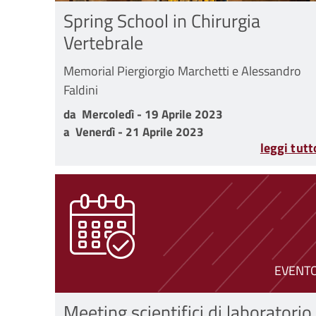
Spring School in Chirurgia
Vertebrale
Memorial Piergiorgio Marchetti e Alessandro
Faldini
da Mercoledì - 19 Aprile 2023 a Venerdì - 21 Ap
da
Mercoledì - 19 Aprile 2023
a
Venerdì - 21 Aprile 2023
leggi tutt
EVENT
Meeting scientifici di laboratorio