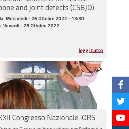
bone and joint defects (CSBJD)
da Mercoledì - 26 Ottobre 2022 - 13:30 a Venerdì - 28 Ottob
da
Mercoledì - 26 Ottobre 2022 - 13:30
a
Venerdì - 28 Ottobre 2022
leggi tutto
XXII Congresso Nazionale IORS
Focus on Ricerca ed innovazione per l'ortopedia