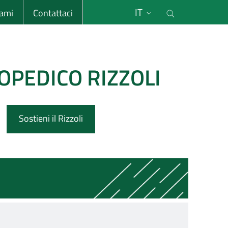
li
Cerca nel s
IT
sami
Contattaci
OPEDICO RIZZOLI
Sostieni il Rizzoli