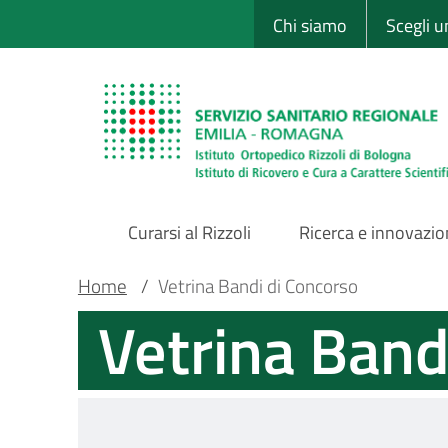
Sito Web Istituto
Salta
Chi siamo
Scegli 
al
contenuto
principale
Curarsi al Rizzoli
Ricerca e innovazi
Main
Briciole
Main container
Home
/
Vetrina Bandi di Concorso
Vetrina Band
Navigation
di
pane