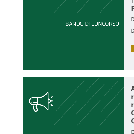
T
D
BANDO DI CONCORSO
D
A
r
r
C
D