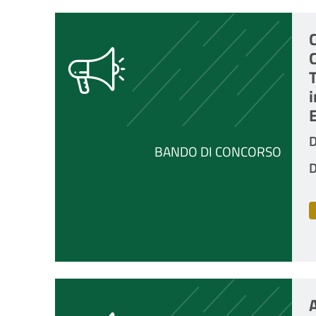
C
T
i
E
D
BANDO DI CONCORSO
D
A