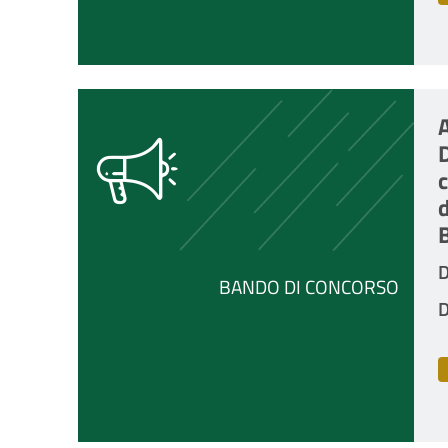
A
D
D
BANDO DI CONCORSO
D