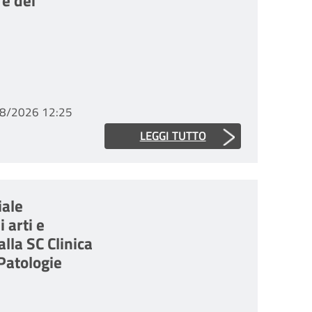
 e dei
8/2026 12:25
LEGGI TUTTO
iale
 arti e
lla SC Clinica
Patologie