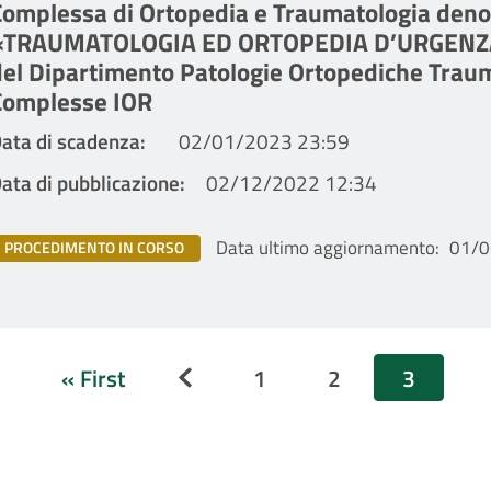
Complessa di Ortopedia e Traumatologia den
«TRAUMATOLOGIA ED ORTOPEDIA D’URGENZA»
del Dipartimento Patologie Ortopediche Trau
Complesse IOR
ata di scadenza
02/01/2023 23:59
ata di pubblicazione
02/12/2022 12:34
Data ultimo aggiornamento
01/0
PROCEDIMENTO IN CORSO
Paginazione
« First
1
2
3
Pagina precedente
Prima
Page
Page
Pagina
pagina
attuale