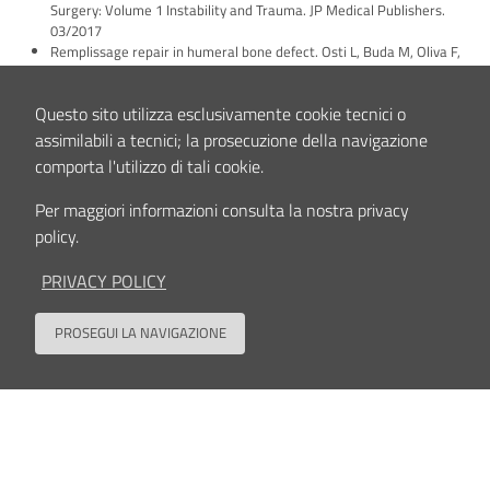
Surgery: Volume 1 Instability and Trauma. JP Medical Publishers.
03/2017
Remplissage repair in humeral bone defect. Osti L, Buda M, Oliva F,
Massari L, Maffulli N. Efost Surgical Techniques in Sports Medicine -
Shoulder Surgery: Volume 1 Instability and Trauma. JP Medical
Questo sito utilizza esclusivamente cookie tecnici o
Publishers. 03/2017
assimilabili a tecnici; la prosecuzione della navigazione
comporta l'utilizzo di tali cookie.
Interessi clinici e/o scientifici
Traumatologia dello Sportivo;
Per maggiori informazioni consulta la nostra privacy
Chirurgia Artroscopica e Mini-invasiva della spalla e del ginocchio;
policy.
Riparazione, sostituzione, trapianti meniscali, lesioni capsulo-legamentose
del ginocchio;
PRIVACY POLICY
Trattamento conservativo e chirurgico delle patologie di spalla (capsulite
adesiva, tendinite, tendinopatia calcifica, lesioni della cuffia dei rotatori,
instabilità/lussazioni recidivanti e trattamenti percutanei eco-guidati);
PROSEGUI LA NAVIGAZIONE
Chirurgia Protesica (standard e Computer Assistita);
Back to
Terapie rigenerative e cellule staminali per la degenerazione della cartilagine
articolare.
Contenuto aggiornato il
23/08/2022 16:17