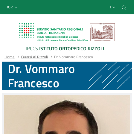
Sito Web Istituto Ortopedico
Salta
Cer
menu top-bar
IOR
IT
al
contenuto
principale
IRCCS
ISTITUTO ORTOPEDICO RIZZOLI
Briciole
Main container
Home
/
Curarsi Al Rizzoli
/
Dr. Vommaro Francesco
Dr. Vommaro
di
Francesco
pane