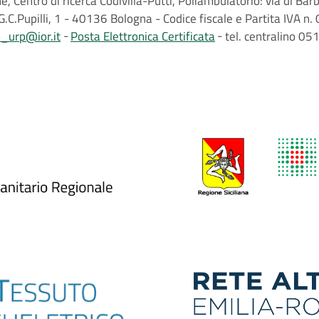
, Centro di ricerca Codivilla-Putti, Poliambulatorio: via di B
G.C.Pupilli, 1 - 40136 Bologna - Codice fiscale e Partita IVA
o_urp@ior.it
Posta Elettronica Certificata
tel. centralino 0