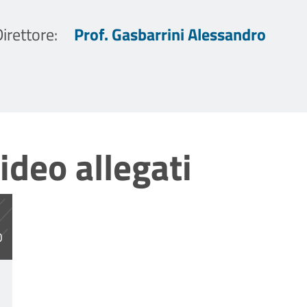
irettore
:
Prof. Gasbarrini Alessandro
ideo allegati
df
O