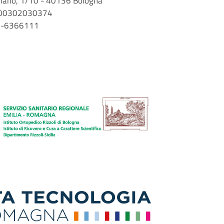
arbiano, 1/10 - 40136 Bologna
 n. 00302030374
51-6366111