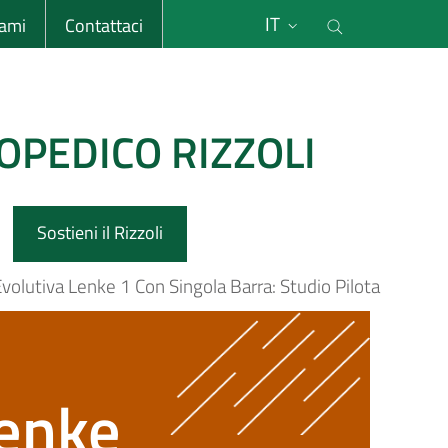
li
Cerca nel s
IT
sami
Contattaci
OPEDICO RIZZOLI
Sostieni il Rizzoli
Evolutiva Lenke 1 Con Singola Barra: Studio Pilota
Lenke