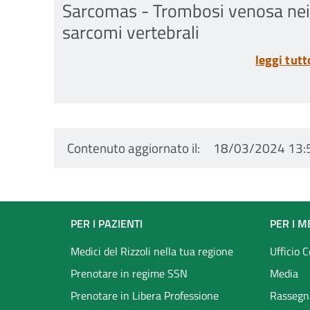
Sarcomas - Trombosi venosa nei
sarcomi vertebrali
leggi tutt
Contenuto aggiornato il
18/03/2024 13:
Footer
PER I PAZIENTI
PER I M
menu
Medici del Rizzoli nella tua regione
Ufficio 
Prenotare in regime SSN
Media
Prenotare in Libera Professione
Rassegn