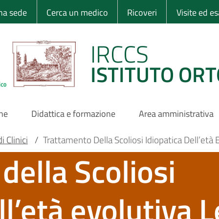
 Ortopedico Rizzo
una sede
Cerca un medico
Ricoveri
Visite ed e
IRCCS
ISTITUTO ORT
one
Didattica e formazione
Area amministrativa
 Clinici
/
Trattamento Della Scoliosi Idiopatica Dell’età 
della Scoliosi
ll’età evolutiva 