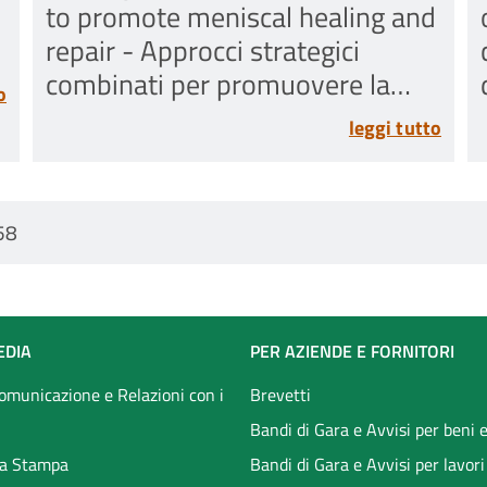
to promote meniscal healing and
repair - Approcci strategici
combinati per promuovere la
o
guarigione e la riparazione del
leggi tutto
menisco
58
EDIA
PER AZIENDE E FORNITORI
Comunicazione e Relazioni con i
Brevetti
Bandi di Gara e Avvisi per beni e
a Stampa
Bandi di Gara e Avvisi per lavori