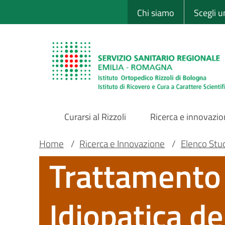
Sito Web Istituto
Salta
Chi siamo
Scegli 
al
contenuto
principale
Curarsi al Rizzoli
Ricerca e innovazi
Main
Briciole
Main container
Home
/
Ricerca e Innovazione
/
Elenco Studi
Trattamento 
Navigation
di
pane
Idiopatica de