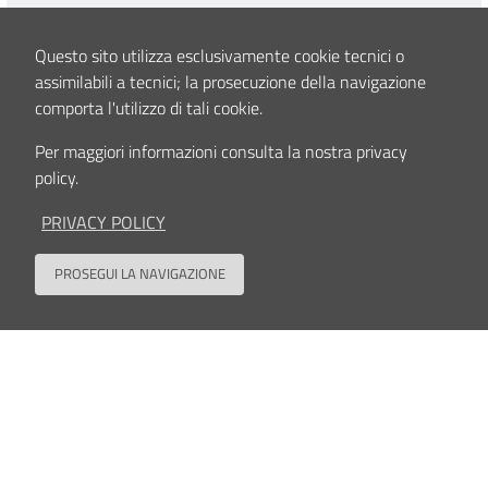
Questo sito utilizza esclusivamente cookie tecnici o
assimilabili a tecnici; la prosecuzione della navigazione
comporta l'utilizzo di tali cookie.
STUDI CLINICI
Per maggiori informazioni consulta la nostra privacy
Mioepiteliomi maligni dei tessuti molli e ossei, casistica
policy.
dell’Istituto Ortopedico Rizzoli
PRIVACY POLICY
leggi tutto
PROSEGUI LA NAVIGAZIONE
Back to
STUDI CLINICI
Efficacia del trattamento con gemcitabina – docetaxel
in pazienti con osteosarcoma andati incontro a recidiva