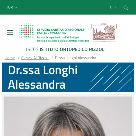
Sito Web Istituto Ortopedico
Salta
Cer
menu top-bar
IOR
IT
al
contenuto
principale
IRCCS
ISTITUTO ORTOPEDICO RIZZOLI
Briciole
Main container
Home
/
Curarsi Al Rizzoli
/
Dr.ssa Longhi Alessandra
Dr.ssa Longhi
di
Alessandra
pane