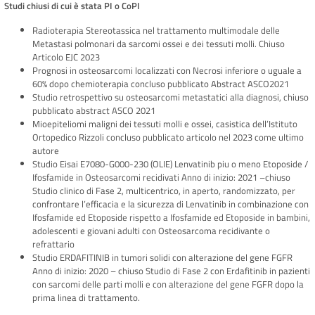
Studi chiusi di cui è stata PI o CoPI
Radioterapia Stereotassica nel trattamento multimodale delle
Metastasi polmonari da sarcomi ossei e dei tessuti molli. Chiuso
Articolo EJC 2023
Prognosi in osteosarcomi localizzati con Necrosi inferiore o uguale a
60% dopo chemioterapia concluso pubblicato Abstract ASCO2021
Studio retrospettivo su osteosarcomi metastatici alla diagnosi, chiuso
pubblicato abstract ASCO 2021
Mioepiteliomi maligni dei tessuti molli e ossei, casistica dell’Istituto
Ortopedico Rizzoli concluso pubblicato articolo nel 2023 come ultimo
autore
Studio Eisai E7080-G000-230 (OLIE) Lenvatinib piu o meno Etoposide /
Ifosfamide in Osteosarcomi recidivati Anno di inizio: 2021 –chiuso
Studio clinico di Fase 2, multicentrico, in aperto, randomizzato, per
confrontare l’efficacia e la sicurezza di Lenvatinib in combinazione con
Ifosfamide ed Etoposide rispetto a Ifosfamide ed Etoposide in bambini,
adolescenti e giovani adulti con Osteosarcoma recidivante o
refrattario
Studio ERDAFITINIB in tumori solidi con alterazione del gene FGFR
Anno di inizio: 2020 – chiuso Studio di Fase 2 con Erdafitinib in pazienti
con sarcomi delle parti molli e con alterazione del gene FGFR dopo la
prima linea di trattamento.