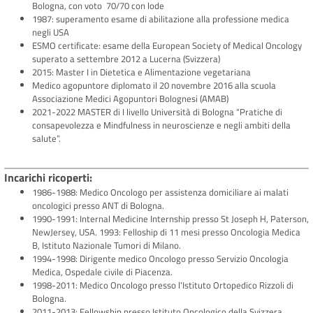
Bologna, con voto 70/70 con lode
1987: superamento esame di abilitazione alla professione medica
negli USA
ESMO certificate: esame della European Society of Medical Oncology
superato a settembre 2012 a Lucerna (Svizzera)
2015: Master I in Dietetica e Alimentazione vegetariana
Medico agopuntore diplomato il 20 novembre 2016 alla scuola
Associazione Medici Agopuntori Bolognesi (AMAB)
2021-2022 MASTER di I livello Università di Bologna “Pratiche di
consapevolezza e Mindfulness in neuroscienze e negli ambiti della
salute”.
Incarichi ricoperti
1986-1988: Medico Oncologo per assistenza domiciliare ai malati
oncologici presso ANT di Bologna.
1990-1991: Internal Medicine Internship presso St Joseph H, Paterson,
NewJersey, USA. 1993: Felloship di 11 mesi presso Oncologia Medica
B, Istituto Nazionale Tumori di Milano.
1994-1998: Dirigente medico Oncologo presso Servizio Oncologia
Medica, Ospedale civile di Piacenza.
1998-2011: Medico Oncologo presso l'Istituto Ortopedico Rizzoli di
Bologna.
2011-2013: Fellowship presso Istituto Oncologico della Svizzera