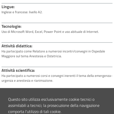
Lingue
Inglese e francese: livello A2.
Tecnologie
Uso di Microsoft Word, Excel, Power Point e uso abituale di Internet.
Attività didattica
Ha partecipato come Relatore a numerosi incontri/convegni in Ospedale
Maggiore sul tema Anestesia e Ostetricia.
Attività scientifica
Ha partecipato a numerosi corsi e convegni inerenti il tema della emergenza-
urgenza e anestesia e rianimazione.
Interessi clinici e/o scientifici
Questo sito utilizza esclusivamente cookie tecnici o
Negli ultimi anni si è occupata in particolare di anestesia locoregionale e di
assimilabili a tecnici; la prosecuzione della navigazione
gestione dell'anestesia in campo ostetrico-ginecologico.
comporta l'utilizzo di tali cookie.