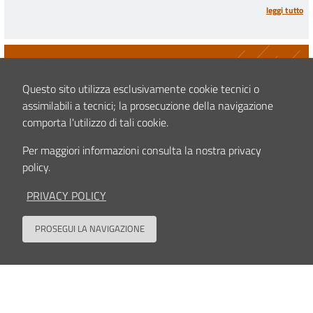
leggi tutto
Questo sito utilizza esclusivamente cookie tecnici o
assimilabili a tecnici; la prosecuzione della navigazione
STUDI CLINICI
comporta l'utilizzo di tali cookie.
Studio osservazionale sulla recidiva locale da
osteosarcoma ad alto grado
Per maggiori informazioni consulta la nostra privacy
policy.
leggi tutto
PRIVACY POLICY
PROSEGUI LA NAVIGAZIONE
Back to
STUDI CLINICI
A Randomized, Open- Label Phase 2 Study Evaluating