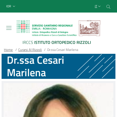
Sito Web Istituto Ortopedico
Salta
Cer
menu top-bar
IOR
IT
al
contenuto
principale
IRCCS
ISTITUTO ORTOPEDICO RIZZOLI
Briciole
Main container
Home
/
Curarsi Al Rizzoli
/
Dr.ssa Cesari Marilena
Dr.ssa Cesari
di
Marilena
pane