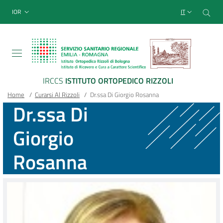
Sito Web Istituto Ortopedico
Salta
Cer
menu top-bar
IOR
IT
al
contenuto
principale
IRCCS
ISTITUTO ORTOPEDICO RIZZOLI
Briciole
Main container
Home
/
Curarsi Al Rizzoli
/
Dr.ssa Di Giorgio Rosanna
Dr.ssa Di
di
Giorgio
pane
Rosanna