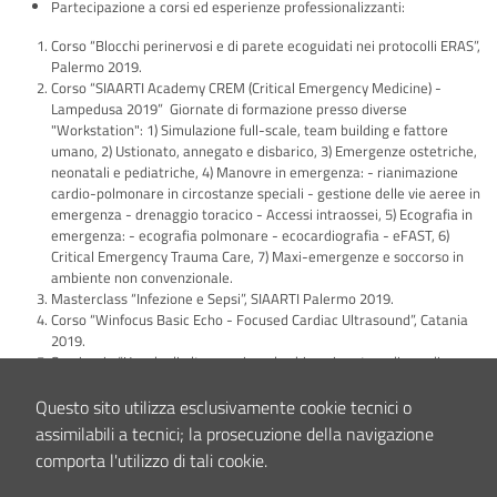
Partecipazione a corsi ed esperienze professionalizzanti:
Corso “Blocchi perinervosi e di parete ecoguidati nei protocolli ERAS”,
Palermo 2019.
Corso “SIAARTI Academy CREM (Critical Emergency Medicine) -
Lampedusa 2019” Giornate di formazione presso diverse
"Workstation": 1) Simulazione full-scale, team building e fattore
umano, 2) Ustionato, annegato e disbarico, 3) Emergenze ostetriche,
neonatali e pediatriche, 4) Manovre in emergenza: - rianimazione
cardio-polmonare in circostanze speciali - gestione delle vie aeree in
emergenza - drenaggio toracico - Accessi intraossei, 5) Ecografia in
emergenza: - ecografia polmonare - ecocardiografia - eFAST, 6)
Critical Emergency Trauma Care, 7) Maxi-emergenze e soccorso in
ambiente non convenzionale.
Masterclass “Infezione e Sepsi”, SIAARTI Palermo 2019.
Corso “Winfocus Basic Echo - Focused Cardiac Ultrasound”, Catania
2019.
Seminario “Uso degli ultrasuoni per la chirurgia ortopedica e di
parete” Palermo 2018.
Congresso ORTHOPEA, Anestesia e Ortopedia. Palermo 2017.
Questo sito utilizza esclusivamente cookie tecnici o
Corso “Normoday – La normotermia perioperatoria”. Palermo 2017.
assimilabili a tecnici; la prosecuzione della navigazione
Workshop Multidisciplinare “Supporto respiratorio con terapia ad alti
comporta l'utilizzo di tali cookie.
flussi nasali”, Palermo 2018.
Partecipazione a numerosi congressi organizzati dalla Società Italiana