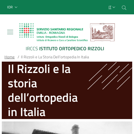
Sito Web Istituto Ortopedico
Salta
Cer
menu top-bar
IOR
IT
al
contenuto
principale
IRCCS
ISTITUTO ORTOPEDICO RIZZOLI
Briciole
Main container
Home
/
Il Rizzoli e La Storia Dell’ortopedia In Italia
Il Rizzoli e la
di
storia
pane
dell’ortopedia
in Italia