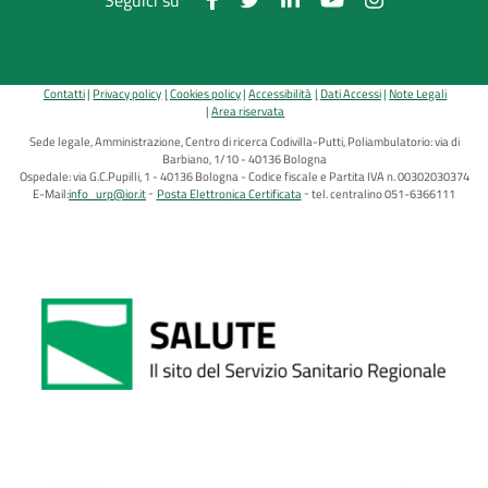
Seguici su
Contatti
Privacy policy
Cookies policy
Accessibilità
Dati Accessi
Note Legali
Area riservata
Sede legale, Amministrazione, Centro di ricerca Codivilla-Putti, Poliambulatorio: via di
Barbiano, 1/10 - 40136 Bologna
Ospedale: via G.C.Pupilli, 1 - 40136 Bologna - Codice fiscale e Partita IVA n. 00302030374
E-Mail:
info_urp@ior.it
Posta Elettronica Certificata
tel. centralino 051-6366111