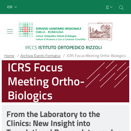
Sito Web Istituto Ortopedico
Salta
Cer
menu top-bar
IOR
IT
al
contenuto
principale
IRCCS
ISTITUTO ORTOPEDICO RIZZOLI
Briciole
Main container
Home
/
Archivio Eventi Formativi
/
ICRS Focus Meeting Ortho-Biologics
ICRS Focus
di
Meeting Ortho-
pane
Biologics
From the Laboratory to the
Clinics: New Insight into