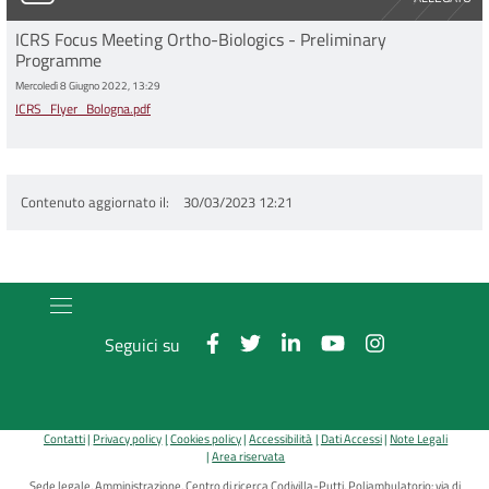
ICRS Focus Meeting Ortho-Biologics - Preliminary
Programme
Mercoledì 8 Giugno 2022, 13:29
ICRS_Flyer_Bologna.pdf
Contenuto aggiornato il
30/03/2023 12:21
Seguici su
Contatti
Privacy policy
Cookies policy
Accessibilità
Dati Accessi
Note Legali
Area riservata
Sede legale, Amministrazione, Centro di ricerca Codivilla-Putti, Poliambulatorio: via di