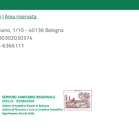
i
Area riservata
arbiano, 1/10 - 40136 Bologna
 n. 00302030374
51-6366111