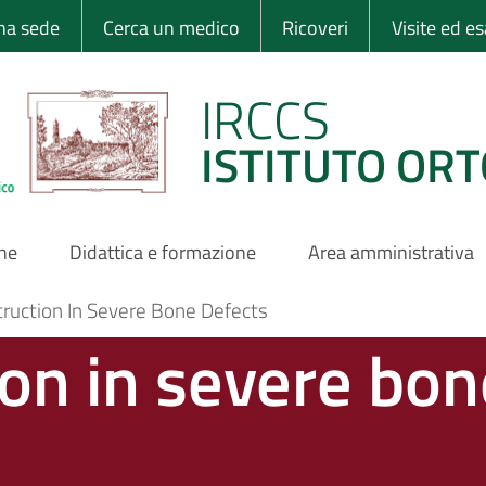
 Ortopedico Rizzo
una sede
Cerca un medico
Ricoveri
Visite ed e
IRCCS
ISTITUTO ORT
one
Didattica e formazione
Area amministrativa
ruction In Severe Bone Defects
on in severe bon