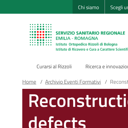
Sito Web Istituto
Salta
Chi siamo
Scegli 
al
contenuto
principale
Curarsi al Rizzoli
Ricerca e innovazi
Main
Briciole
Main container
Home
/
Archivio Eventi Formativi
/
Reconst
Reconstructi
Navigation
di
pane
defects