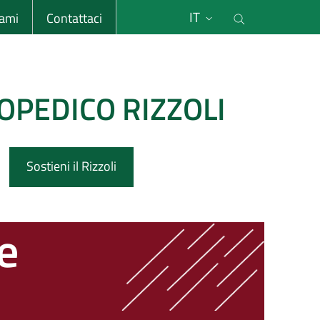
li
Cerca nel s
IT
sami
Contattaci
OPEDICO RIZZOLI
Sostieni il Rizzoli
e