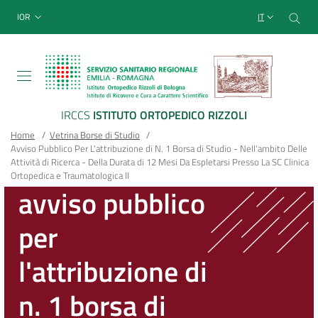
Sito Web Istituto Ortopedico
Salta
Cer
menu top-bar
IOR
IT
al
contenuto
principale
IRCCS
ISTITUTO ORTOPEDICO RIZZOLI
Briciole
Main container
Home
/
Vetrina Borse di Studio
/
Avviso Pubblico Per L'attribuzione di N. 1 Borsa di Studio - Nell'ambito Delle
di
Attività di Ricerca - Della Durata di 12 Mesi Da Espletarsi Presso La SC Clinica
Ortopedica e Traumatologica II
pane
avviso pubblico
per
l'attribuzione di
n. 1 borsa di