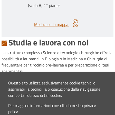
(scala B, 2° piano)
Mostra sulla mappa
Studia e lavora con noi
La struttura complessa Scienze e tecnologie chirurgiche offre la
possibilità a laureandi in Biologia o in Medicina e Chirurgia di
frequentare per tirocinio pre-laurea e per preparazione di tesi
sperimentali.
Proposte ed informazioni devono essere spedite, includendo CV
Questo sito utilizza esclusivamente cookie tecnici o
e argomento di interesse, al seguente indirizzo:
assimilabili a tecnici; la prosecuzione della navigazione
comporta l'utilizzo di tali cookie.
Istituto Ortopedico Rizzoli
SC Scienze e tecnologie chirurgiche
Per maggiori informazioni consulta la nostra privacy
Via di Barbiano, 1/10
policy.