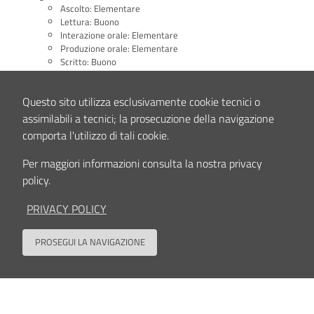
Ascolto: Elementare
Lettura: Buono
lnterazione orale: Elementare
Produzione orale: Elementare
Scritto: Buono
Tedesco:
Ascolto: Elementare
Questo sito utilizza esclusivamente cookie tecnici o
Lettura: Elementare
assimilabili a tecnici; la prosecuzione della navigazione
Interazione orale: Elementare
comporta l'utilizzo di tali cookie.
Produzione orale: Elementare
Scritto: Elementare.
Per maggiori informazioni consulta la nostra privacy
policy.
Tecnologie
Conoscenza dei principali programmi di Microsoft Office.
PRIVACY POLICY
Programmazione nei linguaggi:
PROSEGUI LA NAVIGAZIONE
C (corso MyRES)
Back to
COBOL (utilizzato presso Advenire l.T s.r.L)
RPG (corso lFOA )
FORTRAN (corso universitario)
Simulazioni in COMSOL.