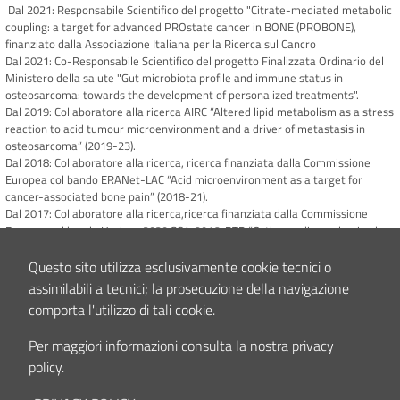
Dal 2021: Responsabile Scientifico del progetto "Citrate-mediated metabolic
coupling: a target for advanced PROstate cancer in BONE (PROBONE),
finanziato dalla Associazione Italiana per la Ricerca sul Cancro
Dal 2021: Co-Responsabile Scientifico del progetto Finalizzata Ordinario del
Ministero della salute "Gut microbiota profile and immune status in
osteosarcoma: towards the development of personalized treatments".
Dal 2019: Collaboratore alla ricerca AIRC “Altered lipid metabolism as a stress
reaction to acid tumour microenvironment and a driver of metastasis in
osteosarcoma” (2019-23).
Dal 2018: Collaboratore alla ricerca, ricerca finanziata dalla Commissione
Europea col bando ERANet-LAC “Acid microenvironment as a target for
cancer-associated bone pain” (2018-21).
Dal 2017: Collaboratore alla ricerca,ricerca finanziata dalla Commissione
Europea col bando Horizon 2020 SC1-2016-RTD “Orthopaedic randomized
clinical trial with expanded bone marrow MSC and bioceramics versus
autograft in long bone nonunions” (2017-22).
Questo sito utilizza esclusivamente cookie tecnici o
2017-2019: Collaboratore alla ricerca, bando Cluster Tecnologici Nazionali
assimilabili a tecnici; la prosecuzione della navigazione
2012 “Creazione di un’infrastruttura multiregionale (Italian Regenerative
comporta l'utilizzo di tali cookie.
Medicine Infrastructure, IRMI) per lo sviluppo di terapie avanzate finalizzate
alla rigenerazione d’organi e tessuti”.
Per maggiori informazioni consulta la nostra privacy
2015-2017: Collaboratore alla ricerca, AIRC “Targeting tumor-stroma
policy.
interaction in sarcoma microenvironment to inhibit the development of
metastases”.
2015-2019: Collaboratore alla ricerca,Fondazione Del Monte di Bologna e