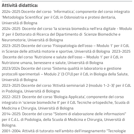
Attività didattica
2024-2025 Docente del corso ‘Informatica’, componente del corso integrato
‘Metodologia Scientifica’ per il CdL in Odonoiatria e protesi dentaria,
Università di Bologna
2024-2025 Docente del corso 'la scienza biomedica nell'era digitale - Modulo
3' per il Dottorato di Ricerca del Dipartimento di Scienze Biomediche e
Neuromotorie, Università di Bologna
2023-2025 Docente del corso ‘Fisiopatologia dell’osso – Modulo 1’ per il CdL
in Scienze delle attività motorie e sportive, Università di Bologna 2023-2025
Docente del corso ‘Nutrizione e salute dell’osso – Modulo 1’ per il CdL in
Nutrizione umana, benessere e salute, Università di Bologna
2023/2024 Docente del corso ‘Sistema qualità in laboratorio e gestione
protocolli sperimentali – Modulo 2’ (3 CFU) per il CdL in Biologia della Salute,
Università di Bologna
2023-2025 Docente del corso ‘Attività seminariali 2 (modulo 1-2-3)’ per il CdL
in Podologia, Università di Bologna
2022-2023 Docente del corso 'Biologia Applicata’, componente del corso
integrato in 'scienze biomediche II' per il CdL Tecniche ortopediche, Scuola di
Medicina e Chirurgia, Università di Bologna
2014-2025: Docente del corso "Sistemi di elaborazione delle informazioni"
per il C.d.L. di Podologia, della Scuola di Medicina e Chirurgia, Università di
Bologna.
2001-2004: Attività di tutorato nell'ambito dell'insegnamento "Tecnologie