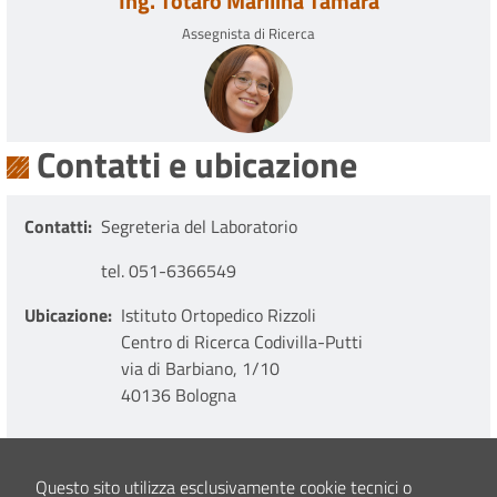
Ing. Totaro Marilina Tamara
Assegnista di Ricerca
Contatti e ubicazione
Contatti
Segreteria del Laboratorio
tel. 051-6366549
Ubicazione
Istituto Ortopedico Rizzoli
Centro di Ricerca Codivilla-Putti
via di Barbiano, 1/10
40136 Bologna
Mostra sulla mappa
Questo sito utilizza esclusivamente cookie tecnici o