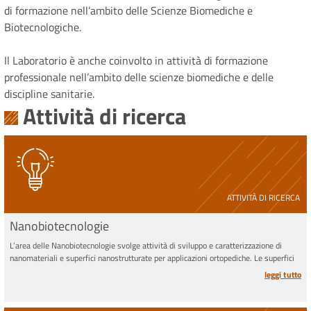
di formazione nell’ambito delle Scienze Biomediche e
Biotecnologiche.
Il Laboratorio è anche coinvolto in attività di formazione
professionale nell’ambito delle scienze biomediche e delle
discipline sanitarie.
Attività di ricerca
ATTIVITÀ DI RICERCA
Nanobiotecnologie
L’area delle Nanobiotecnologie svolge attività di sviluppo e caratterizzazione di
nanomateriali e superfici nanostrutturate per applicazioni ortopediche. Le superfici
vengono realizzate mediante deposizione elettronica pulsata (
Pulsed Electron
leggi tutto
Deposition
) nella configurazione
Ionized Jet Deposition
.
Essa persegue quattro indirizzi principali.