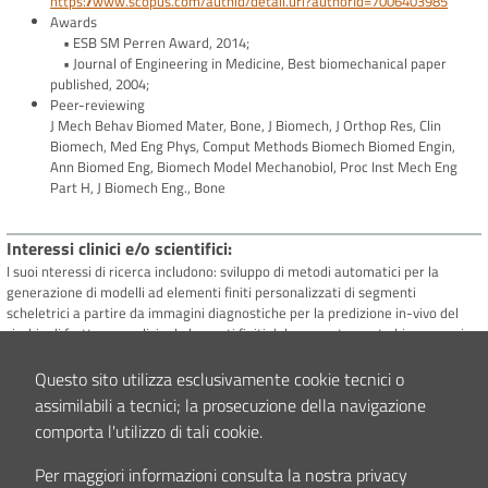
https://www.scopus.com/authid/detail.uri?authorId=7006403985
Awards
• ESB SM Perren Award, 2014;
• Journal of Engineering in Medicine, Best biomechanical paper
published, 2004;
Peer-reviewing
J Mech Behav Biomed Mater, Bone, J Biomech, J Orthop Res, Clin
Biomech, Med Eng Phys, Comput Methods Biomech Biomed Engin,
Ann Biomed Eng, Biomech Model Mechanobiol, Proc Inst Mech Eng
Part H, J Biomech Eng., Bone
Interessi clinici e/o scientifici
I suoi nteressi di ricerca includono: sviluppo di metodi automatici per la
generazione di modelli ad elementi finiti personalizzati di segmenti
scheletrici a partire da immagini diagnostiche per la predizione in-vivo del
rischio di frattura; analisi ad elementi finiti del comportamento biomeccanico
di componenti protesici; stima mediante modelli muscolo-scheletrici
personalizzati delle forze agenti sullo scheletro durante diversi task motori.
Questo sito utilizza esclusivamente cookie tecnici o
assimilabili a tecnici; la prosecuzione della navigazione
comporta l'utilizzo di tali cookie.
Contenuto aggiornato il
02/05/2025 15:09
Per maggiori informazioni consulta la nostra privacy