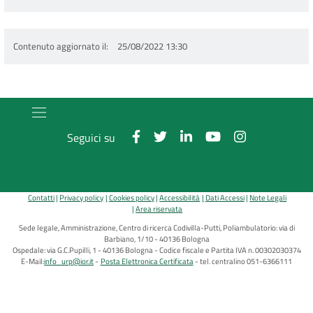
Contenuto aggiornato il
25/08/2022 13:30
Seguici su
Contatti
Privacy policy
Cookies policy
Accessibilità
Dati Accessi
Note Legali
Area riservata
Sede legale, Amministrazione, Centro di ricerca Codivilla-Putti, Poliambulatorio: via di
Barbiano, 1/10 - 40136 Bologna
Ospedale: via G.C.Pupilli, 1 - 40136 Bologna - Codice fiscale e Partita IVA n. 00302030374
E-Mail:
info_urp@ior.it
Posta Elettronica Certificata
tel. centralino 051-6366111