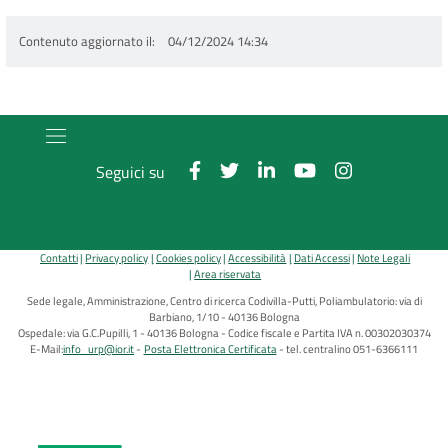
Contenuto aggiornato il
04/12/2024 14:34
Seguici su
Contatti
Privacy policy
Cookies policy
Accessibilità
Dati Accessi
Note Legali
Area riservata
Sede legale, Amministrazione, Centro di ricerca Codivilla-Putti, Poliambulatorio: via di
Barbiano, 1/10 - 40136 Bologna
Ospedale: via G.C.Pupilli, 1 - 40136 Bologna - Codice fiscale e Partita IVA n. 00302030374
E-Mail:
info_urp@ior.it
Posta Elettronica Certificata
tel. centralino 051-6366111