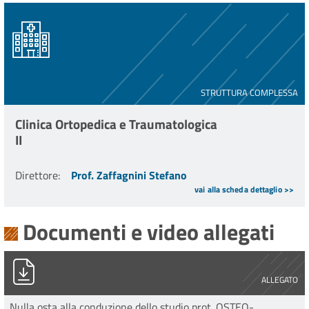
STRUTTURA COMPLESSA
Clinica Ortopedica e Traumatologica
II
Direttore
:
Prof. Zaffagnini Stefano
vai alla scheda dettaglio >>
Documenti e video allegati
PG0016786_2024_Stampa_unica.pdf
ALLEGATO
Nulla osta alla conduzione dello studio prot. OSTEO-