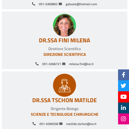
051-6366802
gabusie@hotmail.com
DR.SSA FINI MILENA
APPLICAZIONI
Direttore Scientifico
DIREZIONE SCIENTIFICA
Chirurgia miniinvasiva;
Chirurgia in artroscopia;
051-6366721
milena.fini@ior.it
Trattamento osteoartrite;
Trattamento malattie degenerative;
Trattamento rigenerativo mediato da staminali.
VANTAGGI
DR.SSA TSCHON MATILDE
Dispositivo minimamente invasivo;
Dirigente Biologo
SCIENZE E TECNOLOGIE CHIRURGICHE
Elevata aderenza alla terapia;
Elevato controllo della terapia;
051-6366558
matilde.tschon@ior.it
Controllo a distanza della terapia e del decorso;