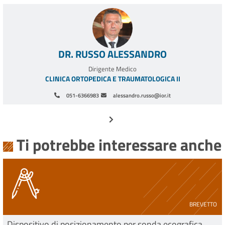
Nessun disturbo nel quotidiano del paziente;
Elevata compatibilità con gli standard tecnologici del
futuro, IOT e Machine Learning.
DR. RUSSO ALESSANDRO
Dirigente Medico
CLINICA ORTOPEDICA E TRAUMATOLOGICA II
051-6366983
alessandro.russo@ior.it
Paginazione
Pagina successiva
Ti potrebbe interessare anche
BREVETTO
Dispositivo di posizionamento per sonda ecografica