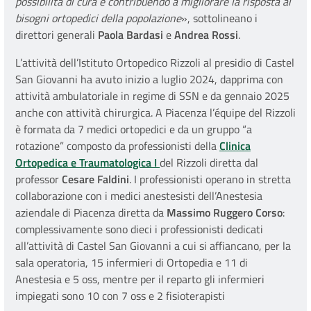
possibilità di cura e contribuendo a migliorare la risposta ai
bisogni ortopedici della popolazione
», sottolineano i
direttori generali
Paola Bardasi
e
Andrea Rossi
.
L’attività dell’Istituto Ortopedico Rizzoli al presidio di Castel
San Giovanni ha avuto inizio a luglio 2024, dapprima con
attività ambulatoriale in regime di SSN e da gennaio 2025
anche con attività chirurgica. A Piacenza l’équipe del Rizzoli
è formata da 7 medici ortopedici e da un gruppo “a
rotazione” composto da professionisti della
Clinica
Ortopedica e Traumatologica I
del Rizzoli diretta dal
professor
Cesare Faldini
. I professionisti operano in stretta
collaborazione con i medici anestesisti dell’Anestesia
aziendale di Piacenza diretta da
Massimo Ruggero Corso
:
complessivamente sono dieci i professionisti dedicati
all’attività di Castel San Giovanni a cui si affiancano, per la
sala operatoria, 15 infermieri di Ortopedia e 11 di
Anestesia e 5 oss, mentre per il reparto gli infermieri
impiegati sono 10 con 7 oss e 2 fisioterapisti