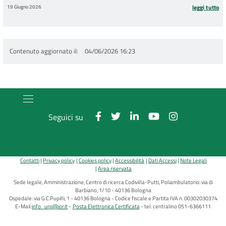
19 Giugno 2026
leggi tutto
Contenuto aggiornato il
04/06/2026 16:23
Seguici su
Contatti
Privacy policy
Cookies policy
Accessibilità
Dati Accessi
Note Legali
Area riservata
Sede legale, Amministrazione, Centro di ricerca Codivilla-Putti, Poliambulatorio: via di
Barbiano, 1/10 - 40136 Bologna
Ospedale: via G.C.Pupilli, 1 - 40136 Bologna - Codice fiscale e Partita IVA n. 00302030374
E-Mail:
info_urp@ior.it
Posta Elettronica Certificata
tel. centralino 051-6366111