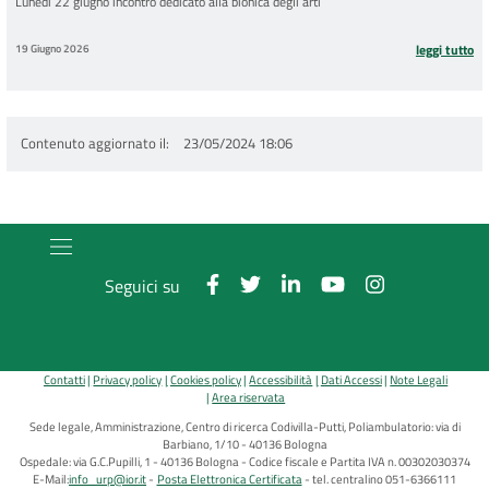
Lunedì 22 giugno incontro dedicato alla bionica degli arti
19 Giugno 2026
leggi tutto
Contenuto aggiornato il
23/05/2024 18:06
Seguici su
Contatti
Privacy policy
Cookies policy
Accessibilità
Dati Accessi
Note Legali
Area riservata
Sede legale, Amministrazione, Centro di ricerca Codivilla-Putti, Poliambulatorio: via di
Barbiano, 1/10 - 40136 Bologna
Ospedale: via G.C.Pupilli, 1 - 40136 Bologna - Codice fiscale e Partita IVA n. 00302030374
E-Mail:
info_urp@ior.it
Posta Elettronica Certificata
tel. centralino 051-6366111