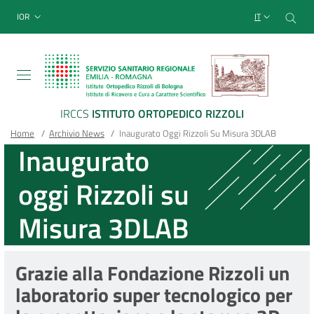
Sito Web Istituto Ortopedico
Salta
Cer
menu top-bar
IOR
IT
al
contenuto
principale
IRCCS
ISTITUTO ORTOPEDICO RIZZOLI
Briciole
Main container
Home
/
Archivio News
/
Inaugurato Oggi Rizzoli Su Misura 3DLAB
Inaugurato
di
oggi Rizzoli su
pane
Misura 3DLAB
Grazie alla Fondazione Rizzoli un
laboratorio super tecnologico per