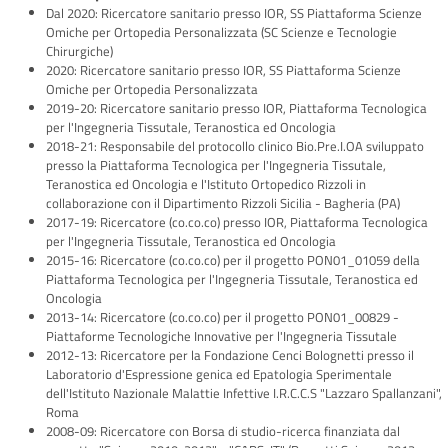
Dal 2020: Ricercatore sanitario presso IOR, SS Piattaforma Scienze
Omiche per Ortopedia Personalizzata (SC Scienze e Tecnologie
Chirurgiche)
2020: Ricercatore sanitario presso IOR, SS Piattaforma Scienze
Omiche per Ortopedia Personalizzata
2019-20: Ricercatore sanitario presso IOR, Piattaforma Tecnologica
per l'Ingegneria Tissutale, Teranostica ed Oncologia
2018-21: Responsabile del protocollo clinico Bio.Pre.I.OA sviluppato
presso la Piattaforma Tecnologica per l'Ingegneria Tissutale,
Teranostica ed Oncologia e l'Istituto Ortopedico Rizzoli in
collaborazione con il Dipartimento Rizzoli Sicilia - Bagheria (PA)
2017-19: Ricercatore (co.co.co) presso IOR, Piattaforma Tecnologica
per l'Ingegneria Tissutale, Teranostica ed Oncologia
2015-16: Ricercatore (co.co.co) per il progetto PON01_01059 della
Piattaforma Tecnologica per l'Ingegneria Tissutale, Teranostica ed
Oncologia
2013-14: Ricercatore (co.co.co) per il progetto PON01_00829 -
Piattaforme Tecnologiche Innovative per l'Ingegneria Tissutale
2012-13: Ricercatore per la Fondazione Cenci Bolognetti presso il
Laboratorio d'Espressione genica ed Epatologia Sperimentale
dell'Istituto Nazionale Malattie Infettive I.R.C.C.S "Lazzaro Spallanzani",
Roma
2008-09: Ricercatore con Borsa di studio-ricerca finanziata dal