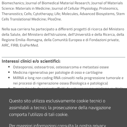
Biomechanics; Journal of Biomedical Material Research; Journal of Materials
Science: Materials in Medicine; Journal of Cellular Physiology; Proteomics,
Theranostics; Cells; Cytotherapy; Life; Molecules, Advanced Biosystems, Stem
Cells Translational Medicine; PlosOne.
Nella sua carriera ha partecipato a differenti progetti di ricerca del Ministero
della Salute, del Ministero dell'Istruzione, dell'Università e della Ricerca, della
Regione Emilia-Romagna, della Comunità Europea e di Fondazioni private,
AIRC, FIRB; EraPerMed.
Interessi clinici e/o scientifici
Osteoporosi, osteoartrosi, osteosarcoma e metastasi ossee
Medicina rigenerativa per patologie di osso e cartilagine
MiRNA e long non coding RNA coinvolti nella progressione tumorale e
nei processi di rigenerazione ossea (fisiologica e patologica)
Biopsia liquida da pazienti affetti da osteosarcoma, mieloma multiplo
o metastasi ossee
Trattamenti biofisici: ultrasuoni a bassa e alta intensità
Questo sito utilizza esclusivamente cookie tecnici o
Ingegnerizzazione nanovescicole per patologie ortopediche
assimilabili a tecnici; la prosecuzione della navigazione
degenerative e oncologiche.
comporta l'utilizzo di tali cookie.
Studi Clinici
Per maggiori informazioni consulta la nostra privacy