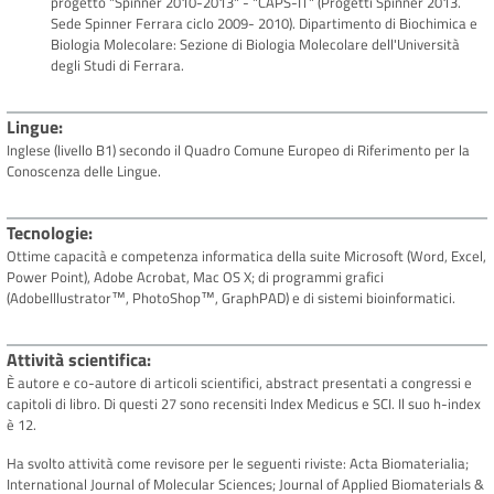
progetto "Spinner 2010-2013" - "CAPS-IT" (Progetti Spinner 2013.
Sede Spinner Ferrara ciclo 2009- 2010). Dipartimento di Biochimica e
Biologia Molecolare: Sezione di Biologia Molecolare dell'Università
degli Studi di Ferrara.
Lingue
Inglese (livello B1) secondo il Quadro Comune Europeo di Riferimento per la
Conoscenza delle Lingue.
Tecnologie
Ottime capacità e competenza informatica della suite Microsoft (Word, Excel,
Power Point), Adobe Acrobat, Mac OS X; di programmi grafici
(AdobeIllustrator™, PhotoShop™, GraphPAD) e di sistemi bioinformatici.
Attività scientifica
È autore e co-autore di articoli scientifici, abstract presentati a congressi e
capitoli di libro. Di questi 27 sono recensiti Index Medicus e SCI. Il suo h-index
è 12.
Ha svolto attività come revisore per le seguenti riviste: Acta Biomaterialia;
International Journal of Molecular Sciences; Journal of Applied Biomaterials &