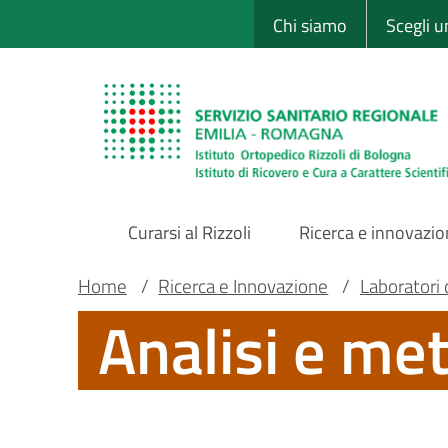
Sito Web Istituto
Salta
Chi siamo
Scegli 
al
contenuto
principale
Curarsi al Rizzoli
Ricerca e innovazi
Main
Briciole
Main container
Home
/
Ricerca e Innovazione
/
Laboratori 
Analisi e me
Navigation
di
pane