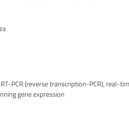
i
nza
 RT-PCR (reverse transcription-PCR), real-ti
anning gene expression