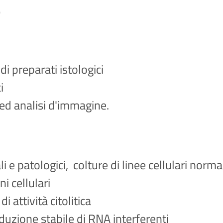
e
di preparati istologici
i
ed analisi d'immagine.
i e patologici, colture di linee cellulari norm
i cellulari
di attività citolitica
sduzione stabile di RNA interferenti