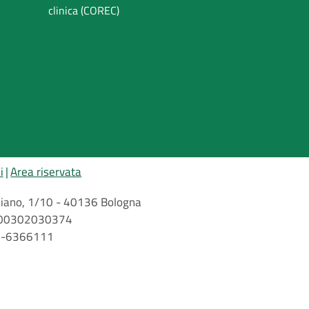
clinica (COREC)
i
Area riservata
arbiano, 1/10 - 40136 Bologna
 n. 00302030374
51-6366111