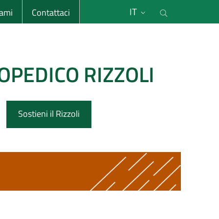
li
Cerca nel s
IT
sami
Contattaci
OPEDICO RIZZOLI
Sostieni il Rizzoli