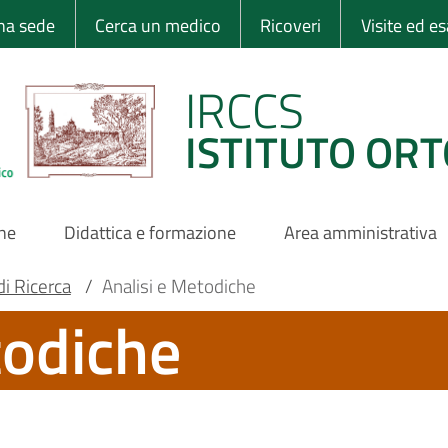
 Ortopedico Rizzo
una sede
Cerca un medico
Ricoveri
Visite ed e
IRCCS
ISTITUTO ORT
one
Didattica e formazione
Area amministrativa
di Ricerca
/
Analisi e Metodiche
todiche