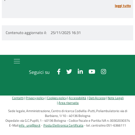
leggi tutto
Contenuto aggiornato il
25/11/2025 16:31
Seguici su
Contatti
Privacy policy
Cookies policy
Accessibilità
Dati Accessi
Note Legali
Area riservata
Sede legale, Amministrazione, Centro di ricerca Codivilla-Putti, Poliambulatorio: via di
Barbiano, 1/10 - 40136 Bologna
Ospedale: via G.C.Pupilli, 1 - 40136 Bologna - Codice fiscale e Partita IVA n. 00302030374
E-Mail:
info_urp@ior.it
Posta Elettronica Certificata
tel. centralino 051-6366111