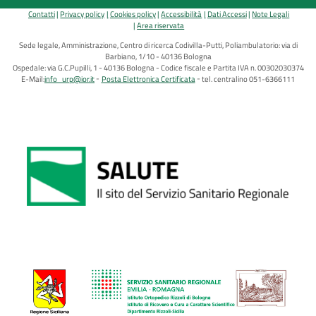
Contatti
Privacy policy
Cookies policy
Accessibilità
Dati Accessi
Note Legali
Area riservata
Sede legale, Amministrazione, Centro di ricerca Codivilla-Putti, Poliambulatorio: via di
Barbiano, 1/10 - 40136 Bologna
Ospedale: via G.C.Pupilli, 1 - 40136 Bologna - Codice fiscale e Partita IVA n. 00302030374
E-Mail:
info_urp@ior.it
Posta Elettronica Certificata
tel. centralino 051-6366111