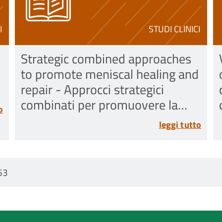
I
STUDI CLINICI
Strategic combined approaches
to promote meniscal healing and
repair - Approcci strategici
combinati per promuovere la
o
guarigione e la riparazione del
leggi tutto
menisco
53