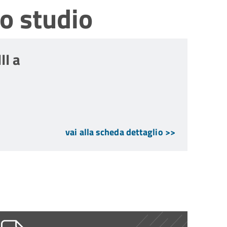
o studio
II a
vai alla scheda dettaglio >>
.1_13.01.2026_EROMEGA_IOR.docx
_consenso_trattamento_dati_v.1_13.01.
G0003108_2026_Stampa_unica.pdf