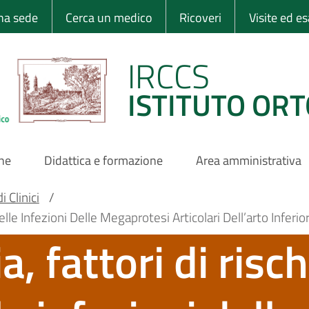
 Ortopedico Rizzo
una sede
Cerca un medico
Ricoveri
Visite ed e
IRCCS
ISTITUTO ORT
one
Didattica e formazione
Area amministrativa
 Clinici
/
le Infezioni Delle Megaprotesi Articolari Dell’arto Inferio
, fattori di risc