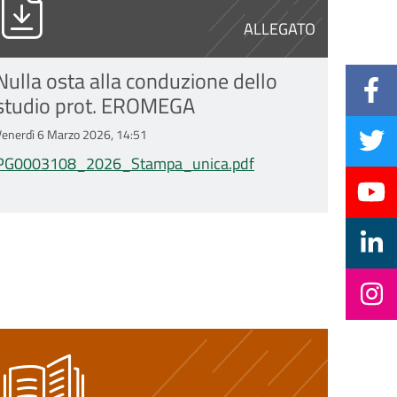
ALLEGATO
Nulla osta alla conduzione dello
studio prot. EROMEGA
Venerdì 6 Marzo 2026, 14:51
PG0003108_2026_Stampa_unica.pdf
rattamento_dati_v.1_13.01.2026_EROMEGA_IOR_2.pdf