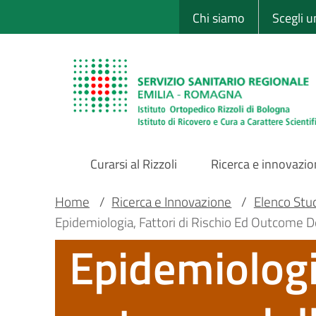
Sito Web Istituto
Salta
Chi siamo
Scegli 
al
contenuto
principale
Curarsi al Rizzoli
Ricerca e innovazi
Main
Briciole
Main container
Home
/
Ricerca e Innovazione
/
Elenco Studi
Epidemiologia, Fattori di Rischio Ed Outcome Del
Navigation
di
Epidemiologia
pane