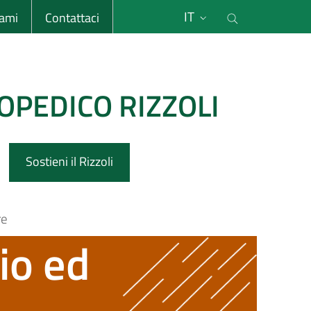
li
Cerca nel s
IT
sami
Contattaci
OPEDICO RIZZOLI
Sostieni il Rizzoli
re
hio ed