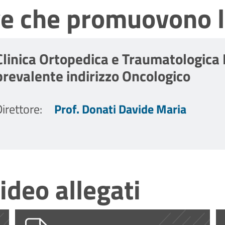
ve che promuovono l
Clinica Ortopedica e Traumatologica I
prevalente indirizzo Oncologico
irettore
:
Prof. Donati Davide Maria
ideo allegati
 e consenso trattamento dati_gen-tut_v
PG0001053_2026_4.2a_Informativa_e
P