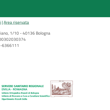
i
Area riservata
arbiano, 1/10 - 40136 Bologna
 n. 00302030374
51-6366111