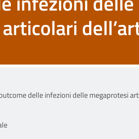
e infezioni delle
rticolari dell’ar
 outcome delle infezioni delle megaprotesi artic
ale