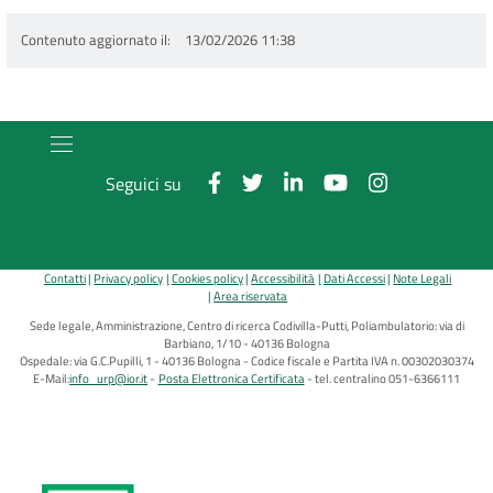
Contenuto aggiornato il
13/02/2026 11:38
Seguici su
Contatti
Privacy policy
Cookies policy
Accessibilità
Dati Accessi
Note Legali
Area riservata
Sede legale, Amministrazione, Centro di ricerca Codivilla-Putti, Poliambulatorio: via di
Barbiano, 1/10 - 40136 Bologna
Ospedale: via G.C.Pupilli, 1 - 40136 Bologna - Codice fiscale e Partita IVA n. 00302030374
E-Mail:
info_urp@ior.it
Posta Elettronica Certificata
tel. centralino 051-6366111