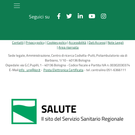
Seguici su
Contatti
Privacy policy
Cookies policy
Accessibilità
Dati Accessi
Note Legali
Area riservata
Sede legale, Amministrazione, Centro di ricerca Codivilla-Putti, Poliambulatorio: via di
Barbiano, 1/10 - 40136 Bologna
Ospedale: via G.C.Pupilli, 1 - 40136 Bologna - Codice fiscale e Partita IVA n. 00302030374
E-Mail:
info_urp@ior.it
Posta Elettronica Certificata
tel. centralino 051-6366111