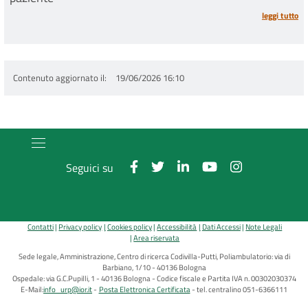
leggi tutto
Contenuto aggiornato il
19/06/2026 16:10
Seguici su
Contatti
Privacy policy
Cookies policy
Accessibilità
Dati Accessi
Note Legali
Area riservata
Sede legale, Amministrazione, Centro di ricerca Codivilla-Putti, Poliambulatorio: via di
Barbiano, 1/10 - 40136 Bologna
Ospedale: via G.C.Pupilli, 1 - 40136 Bologna - Codice fiscale e Partita IVA n. 00302030374
E-Mail:
info_urp@ior.it
Posta Elettronica Certificata
tel. centralino 051-6366111