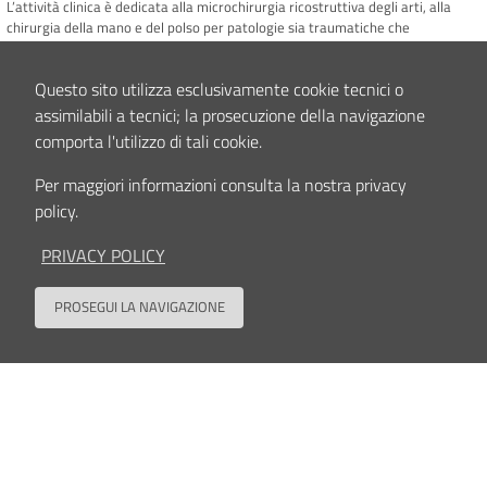
L’attività clinica è dedicata alla microchirurgia ricostruttiva degli arti, alla
chirurgia della mano e del polso per patologie sia traumatiche che
degenerative, con una particolare attenzione al trattamento delle lesioni
nervose periferiche degli arti. Tramite un approccio ricostruttivo combinato
Questo sito utilizza esclusivamente cookie tecnici o
ortoplastico operiamo nella ricostruzione di gravi perdite di sostanza post-
oncologiche e post-infettive in ambito ortopedico. Trattamento osteomielite
assimilabili a tecnici; la prosecuzione della navigazione
cronica e pseudoartrosi settiche e asettiche degli arti inferiori e superiori.
comporta l'utilizzo di tali cookie.
Uno specifico interesse scientifico è rivolto allo sviluppo della chirurgia dei
trapianti articolari vascolarizzati.
Per maggiori informazioni consulta la nostra privacy
policy.
Contenuto aggiornato il
08/04/2025 17:01
PRIVACY POLICY
PROSEGUI LA NAVIGAZIONE
Back to
Seguici su
Contatti
Privacy policy
Cookies policy
Accessibilità
Dati Accessi
Note Legali