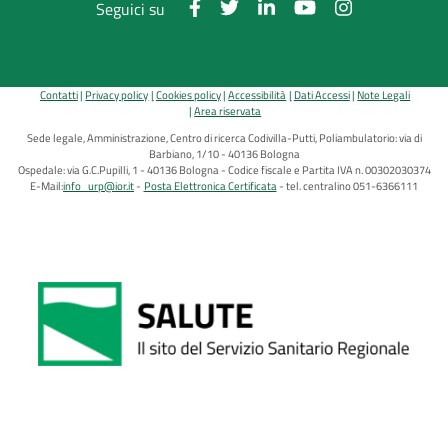
Seguici su
Contatti
Privacy policy
Cookies policy
Accessibilità
Dati Accessi
Note Legali
Area riservata
Sede legale, Amministrazione, Centro di ricerca Codivilla-Putti, Poliambulatorio: via di
Barbiano, 1/10 - 40136 Bologna
Ospedale: via G.C.Pupilli, 1 - 40136 Bologna - Codice fiscale e Partita IVA n. 00302030374
E-Mail:
info_urp@ior.it
Posta Elettronica Certificata
tel. centralino 051-6366111