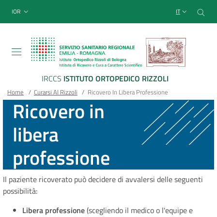
Sito Web Istituto Ortopedico
Salta
Cer
menu top-bar
IOR
IT
al
contenuto
principale
IRCCS
ISTITUTO ORTOPEDICO RIZZOLI
Briciole
Main container
Home
/
Curarsi Al Rizzoli
/
Ricovero In Libera Professione
Ricovero in
di
libera
pane
professione
Il paziente ricoverato può decidere di avvalersi delle seguenti
possibilità:
Libera professione
(scegliendo il medico o l'equipe e