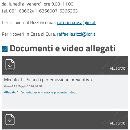
dal lunedì al venerdì, ore 9.00-11.00
tel. 051-6366241-6366907-6366263
Per ricoveri al Rizzoli: email
caterina.rosa@ior.it
Per ricoveri in Casa di Cura:
raffaella.rizzi@ior.it
Documenti e video allegati
Allegato 1_Scheda per emissione preventivo.docx
ALLEGATO
Modulo 1 - Scheda per emissione preventivo
Venerdì 22 Maggio 2026, 08:58
Allegato 1_Scheda per emissione preventivo.docx
Facsimile voci fattura libera professione 2024.pdf
ALLEGATO