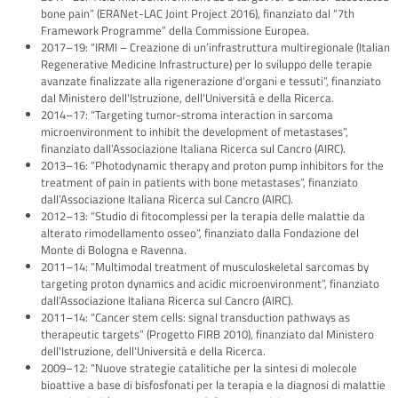
bone pain” (ERANet-LAC Joint Project 2016), finanziato dal “7th
Framework Programme” della Commissione Europea.
2017–19: “IRMI – Creazione di un’infrastruttura multiregionale (Italian
Regenerative Medicine Infrastructure) per lo sviluppo delle terapie
avanzate finalizzate alla rigenerazione d’organi e tessuti”, finanziato
dal Ministero dell'Istruzione, dell'Università e della Ricerca.
2014–17: “Targeting tumor-stroma interaction in sarcoma
microenvironment to inhibit the development of metastases”,
finanziato dall’Associazione Italiana Ricerca sul Cancro (AIRC).
2013–16: “Photodynamic therapy and proton pump inhibitors for the
treatment of pain in patients with bone metastases”, finanziato
dall’Associazione Italiana Ricerca sul Cancro (AIRC).
2012–13: “Studio di fitocomplessi per la terapia delle malattie da
alterato rimodellamento osseo”, finanziato dalla Fondazione del
Monte di Bologna e Ravenna.
2011–14: “Multimodal treatment of musculoskeletal sarcomas by
targeting proton dynamics and acidic microenvironment”, finanziato
dall’Associazione Italiana Ricerca sul Cancro (AIRC).
2011–14: “Cancer stem cells: signal transduction pathways as
therapeutic targets” (Progetto FIRB 2010), finanziato dal Ministero
dell'Istruzione, dell'Università e della Ricerca.
2009–12: “Nuove strategie catalitiche per la sintesi di molecole
bioattive a base di bisfosfonati per la terapia e la diagnosi di malattie