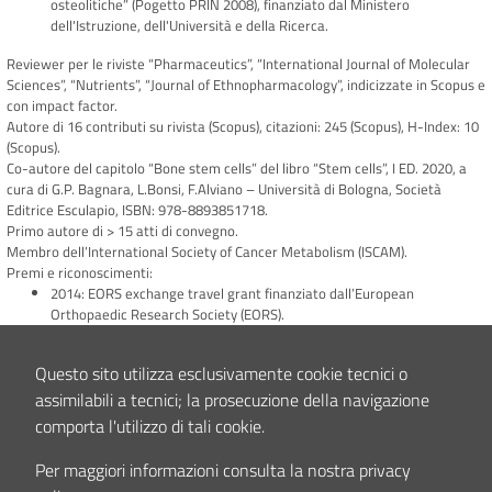
osteolitiche” (Pogetto PRIN 2008), finanziato dal Ministero
dell'Istruzione, dell'Università e della Ricerca.
Reviewer per le riviste “Pharmaceutics”, “International Journal of Molecular
Sciences”, “Nutrients”, “Journal of Ethnopharmacology”, indicizzate in Scopus e
con impact factor.
Autore di 16 contributi su rivista (Scopus), citazioni: 245 (Scopus), H-Index: 10
(Scopus).
Co-autore del capitolo “Bone stem cells” del libro “Stem cells”, I ED. 2020, a
cura di G.P. Bagnara, L.Bonsi, F.Alviano – Università di Bologna, Società
Editrice Esculapio, ISBN: 978-8893851718.
Primo autore di > 15 atti di convegno.
Membro dell’International Society of Cancer Metabolism (ISCAM).
Premi e riconoscimenti:
2014: EORS exchange travel grant finanziato dall’European
Orthopaedic Research Society (EORS).
2018: Top Junior Scientist 2017 (Istituto Ortopedico Rizzoli).
Questo sito utilizza esclusivamente cookie tecnici o
Interessi clinici e/o scientifici
assimilabili a tecnici; la prosecuzione della navigazione
Biologia e fisiologia del tessuto osseo.
comporta l'utilizzo di tali cookie.
Oncologia ortopedica: studio del microambiente nei tumori ossei per
identificare nuovi bersagli farmacologici; studio dei meccanismi
Per maggiori informazioni consulta la nostra privacy
cellulari e molecolari alla base della fisiopatologia del dolore associato