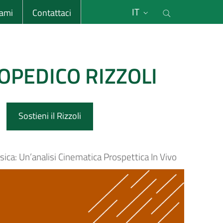
li
Cerca nel s
IT
sami
Contattaci
OPEDICO RIZZOLI
Sostieni il Rizzoli
ica: Un’analisi Cinematica Prospettica In Vivo