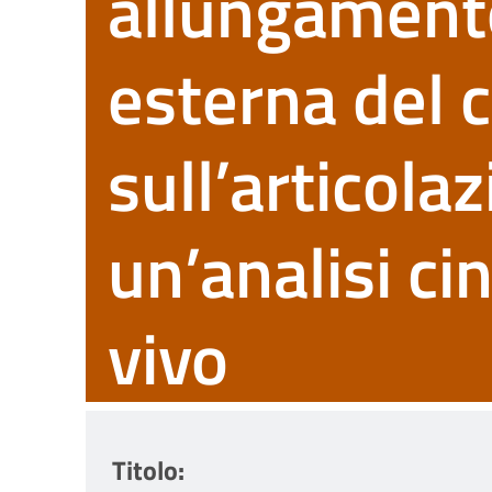
allungamento
esterna del 
sull’articolaz
un’analisi ci
vivo
Titolo