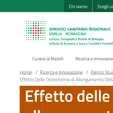
Sito Web Istituto
Salta
Chi siamo
Scegli 
al
contenuto
principale
Curarsi al Rizzoli
Ricerca e innovazi
Main
Briciole
Main container
Home
/
Ricerca e Innovazione
/
Elenco Studi
Effetto Delle Osteotomie di Allungamento Della 
Navigation
di
Effetto dell
pane