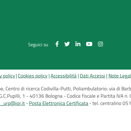
Seguici su
y policy
Cookies policy
Accessibilità
Dati Accessi
Note Legal
, Centro di ricerca Codivilla-Putti, Poliambulatorio: via di B
G.C.Pupilli, 1 - 40136 Bologna - Codice fiscale e Partita IVA
o_urp@ior.it
Posta Elettronica Certificata
tel. centralino 0