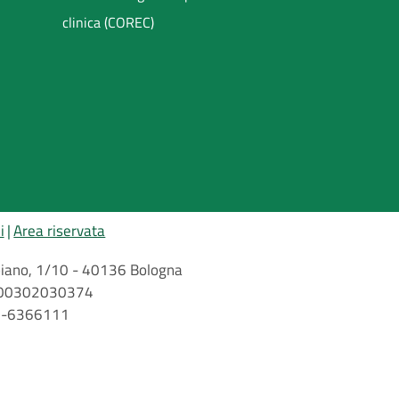
clinica (COREC)
i
Area riservata
arbiano, 1/10 - 40136 Bologna
 n. 00302030374
51-6366111