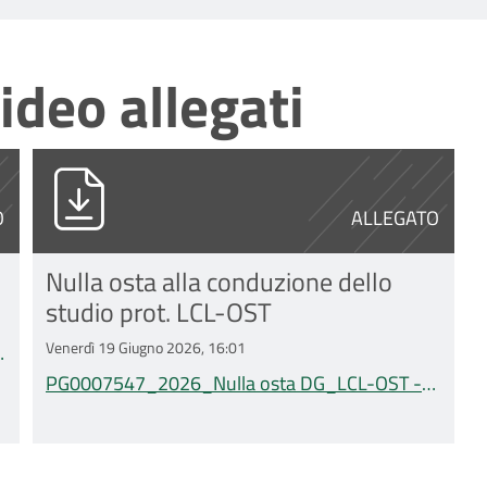
ideo allegati
ati_ce-avec_v.1.0 LCL-OST.pdf
PG0007547_2026_Nulla osta DG_LCL-OS
O
ALLEGATO
Nulla osta alla conduzione dello
studio prot. LCL-OST
Venerdì 19 Giugno 2026, 16:01
PG0007547_2026_Nulla osta DG_LCL-OST -
Mosca.pdf