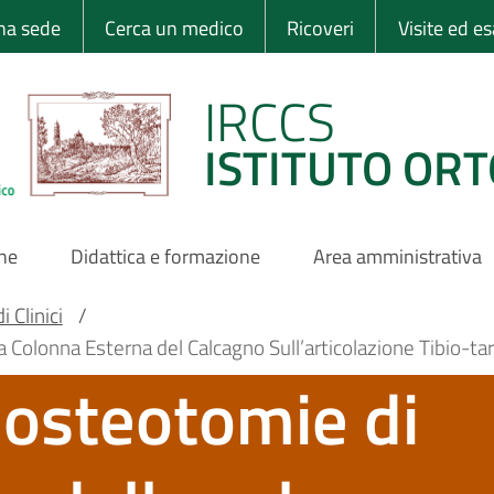
 Ortopedico Rizzo
una sede
Cerca un medico
Ricoveri
Visite ed e
IRCCS
ISTITUTO ORT
one
Didattica e formazione
Area amministrativa
 Clinici
/
Colonna Esterna del Calcagno Sull’articolazione Tibio-tars
e osteotomie di