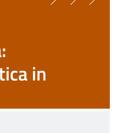
:
ica in