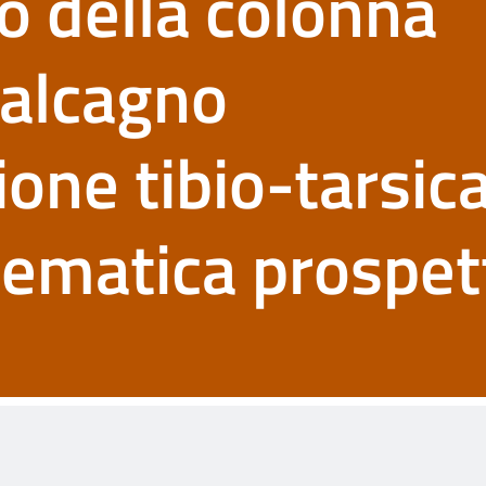
 della colonna
calcagno
ione tibio-tarsica
nematica prospett