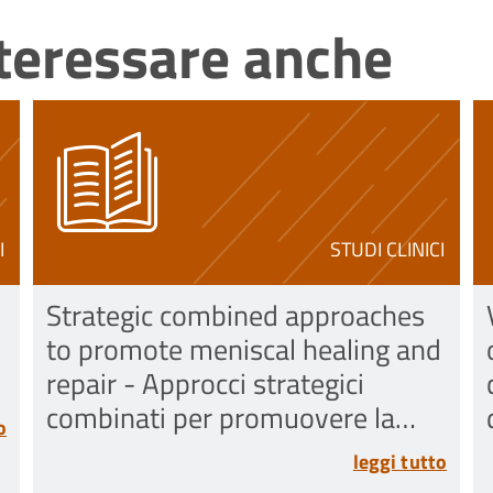
nteressare anche
I
STUDI CLINICI
Strategic combined approaches
to promote meniscal healing and
repair - Approcci strategici
combinati per promuovere la
o
guarigione e la riparazione del
leggi tutto
menisco